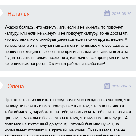
Наталья
2026-06-20
Ужасно боялась, что «кинут», или, если и не «кинут», то подсунут
халтуру, или если не «кинут» и не подсунут халтуру, то не доставят,
что доставят, но кто-нибудь узнает...и еще тысячи других вещей. А
теперь смотрю на полученный диплом и понимаю, что все сделала
правильно: документ абсолютно оригинальный, доставили всего за
4 дня, оплатила только после того, как лично все проверила и ни у
кого никаких вопросов! Отличная работа, спасибо вам!
Олена
2026-06-19
Просто хотела извиниться перед вами: мир сегодня так устроен, что
никому не веришь и всех подозреваешь в том, что они пытаются
тебя обмануть, заработать на тебе, использовать тебя... и заказывая
диплом, я морально была готова к тому, что именно так и будет. А
получила качественный документ, который был мне нужен, на
нормальных условиях и в кратчайшие сроки. Оказывается, все не