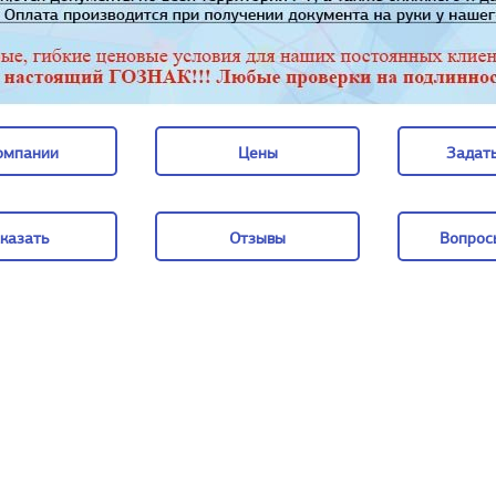
омпании
Цены
Задать
омпании
Цены
Задать
казать
Отзывы
Вопрос
казать
Отзывы
Вопрос