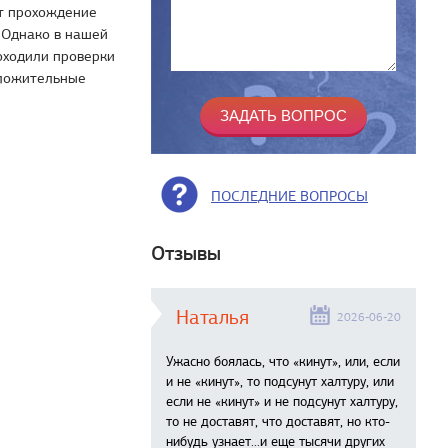
ет прохождение
. Однако в нашей
оходили проверки
оложительные
ПОСЛЕДНИЕ ВОПРОСЫ
Отзывы
Наталья
2026-06-20
Ужасно боялась, что «кинут», или, если
и не «кинут», то подсунут халтуру, или
если не «кинут» и не подсунут халтуру,
то не доставят, что доставят, но кто-
нибудь узнает...и еще тысячи других