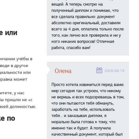
вещей. А теперь смотрю на
полученный диплом и понимаю, что
все сделала правильно: документ
абсолютно оригинальный, доставили
всего за 4 дня, оплатила только после
е или
того, как лично все проверила и ни у
кого никаких вопросов! Отличная
работа, спасибо вам!
ончании учёбы в
воде в другое
Олена
2026-06-19
циальности или
справка может
Просто хотела извиниться перед вами:
мир сегодня так устроен, что никому
итете, у нас
не веришь и всех подозреваешь в том,
Вы пришли не «с
что они пытаются тебя обмануть,
воей должностью.
заработать на тебе, использовать
тебя... и заказывая диплом, я
е по
морально была готова к тому, что
именно так и будет. А получила
качественный документ, который был