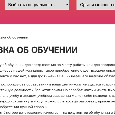
вка об обучении
ВКА ОБ ОБУЧЕНИИ
у об обучении для предъявления по месту работы или для продол
джеров нашей компании. Такое приобретение будет всецело оправ
ента у Вас нет, а для достижения Ваших целей его наличие обяза
поспоришь без образования в наши дни никому не удастся устроит
стойную должность. Все хотят прилично зарабатывать и иметь вы
днако учебу в высшем учебном заведении может себе позволить д
зующийся замкнутый круг можно с легкостью разорвать, приняв о
иобретении нужной справки.
м быстрое изготовление качественных документов об обучении в 