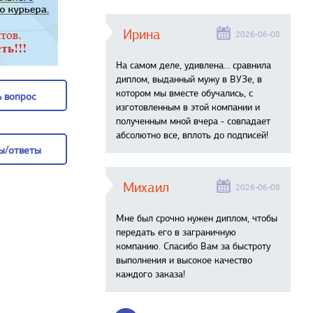
Ирина
2026-06-08
На самом деле, удивлена… сравнила
диплом, выданный мужу в ВУЗе, в
котором мы вместе обучались, с
 вопрос
изготовленным в этой компании и
полученным мной вчера - совпадает
 вопрос
абсолютно все, вплоть до подписей!
ы/ответы
ы/ответы
Михаил
2026-06-08
Мне был срочно нужен диплом, чтобы
передать его в заграничную
компанию. Спасибо Вам за быстроту
выполнения и высокое качество
каждого заказа!