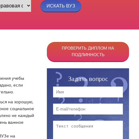
ПРОВЕРИТЬ ДИПЛОМ НА
ПОДЛИННОСТЬ
Задать вопрос
жения учебы
дано, если
тельно.
ься на хорошую,
сокое социальное
алеко не каждый
чень важное
ВУЗе на