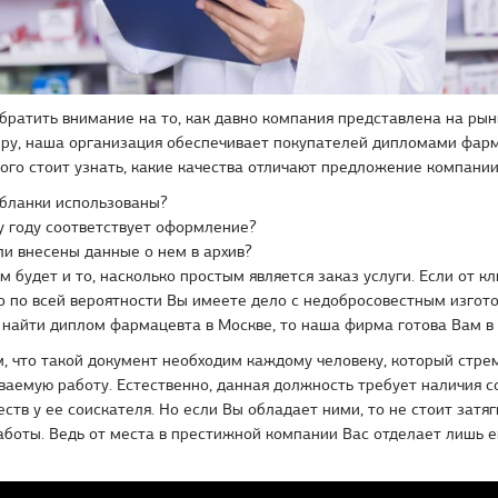
братить внимание на то, как давно компания представлена на ры
еру, наша организация обеспечивает покупателей дипломами фар
того стоит узнать, какие качества отличают предложение компании
 бланки использованы?
 году соответствует оформление?
ли внесены данные о нем в архив?
будет и то, насколько простым является заказ услуги. Если от к
о по всей вероятности Вы имеете дело с недобросовестным изгот
е найти диплом фармацевта в Москве, то наша фирма готова Вам в
, что такой документ необходим каждому человеку, который стре
аемую работу. Естественно, данная должность требует наличия 
еств у ее соискателя. Но если Вы обладает ними, то не стоит затяг
аботы. Ведь от места в престижной компании Вас отделает лишь 