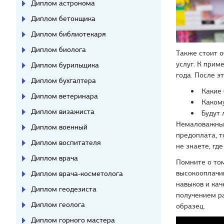
Диплом астронома
Диплом бетонщика
Диплом библиотекаря
Диплом биолога
Также стоит о
услуг. К прим
Диплом бурильщика
года. После э
Диплом бухгалтера
Какие
Диплом ветеринара
Какому
Диплом визажиста
Будут 
Немаловажным 
Диплом военный
предоплата, т
Диплом воспитателя
не знаете, гд
Диплом врача
Помните о том
высокооплачив
Диплом врача-косметолога
навыков и кач
Диплом геодезиста
получением р
Диплом геолога
образец.
Диплом горного мастера