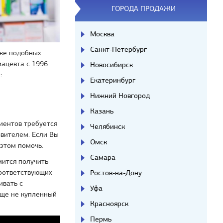
ГОРОДА ПРОДАЖИ
Москва
Санкт-Петербург
нке подобных
мацевта с 1996
Новосибирск
:
Екатеринбург
Нижний Новгород
Казань
лиентов требуется
Челябинск
овителем. Если Вы
Омск
 этом помочь.
Самара
мится получить
соответствующих
Ростов-на-Дону
ивать с
Уфа
еще не купленный
Красноярск
Пермь