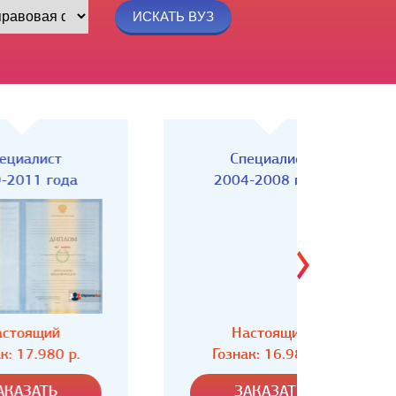
Специалист
Спец
2004-2008 года
Настоящий
Н
Гознак: 16.980 р.
Гозн