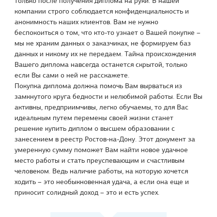
только после получения диплома на руки. В нашей
компании строго соблюдается конфиденциальность и
анонимность наших клиентов. Вам не нужно
беспокоиться о том, что кто-то узнает о Вашей покупке –
мы не храним данных о заказчиках, не формируем баз
данных и никому их не передаем. Тайна происхождения
Вашего диплома навсегда останется скрытой, только
если Вы сами о ней не расскажете.
Покупка диплома должна помочь Вам вырваться из
замкнутого круга бедности и нелюбимой работы. Если Вы
активны, предприимчивы, легко обучаемы, то для Вас
идеальным путем перемены своей жизни станет
решение купить диплом о высшем образовании с
занесением в реестр Ростов-на-Дону. Этот документ за
умеренную сумму поможет Вам найти новое удачное
место работы и стать преуспевающим и счастливым
человеком. Ведь наличие работы, на которую хочется
ходить – это необыкновенная удача, а если она еще и
приносит солидный доход – это и есть успех.