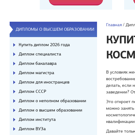
Главная
/
Дипл
ДИПЛОМЫ О ВЫСШЕМ ОБРАЗОВАНИИ
КУПИ
Купить диплом 2026 года
КОСМ
Диплом специалиста
Диплом бакалавра
В условиях же
Диплом магистра
востребованн
Диплом для иностранцев
делать, если 
Диплом СССР
заведении? От
Диплом о неполном образовании
Это откроет п
можно занять
Диплом о высшем образовании
косметологич
Диплом института
квалификации
Диплом ВУЗа
Давайте толь