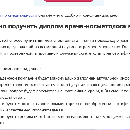
м по специальности
онлайн – это удобно и конфиденциально.
но получить диплом врача-косметолога 
стой способ купить диплом специалиста – найти подходящую комп
ких предложений во всемирной паутине огромное множество. Глав
 и проверенной, в противном случае рискуете купить не сертифик
то компания надежна:
надежной компании будет максимально заполнен актуальной инфо
предоставлены все контакты, и они будут активны в указанное вре
ваш вопрос будет рассмотрен в кратчайшие сроки, и Вы сможете 
ающий ответ.
те будет много отзывов и комментариев о приобретении сертифи
них, естественно, положительная.
не будет требовать от Вас внесения каких бы то ни было сумм в к
ты.