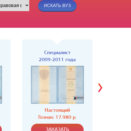
Специалист
Спец
2004-2008 года
Настоящий
Н
Гознак: 16.980 р.
Гозн