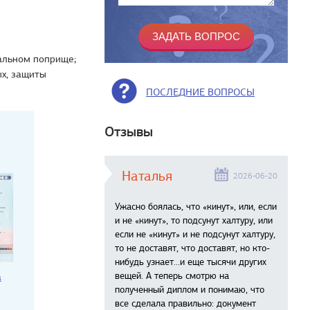
альном поприще;
ых, защиты
ПОСЛЕДНИЕ ВОПРОСЫ
Отзывы
Наталья
2026-06-20
Ужасно боялась, что «кинут», или, если
и не «кинут», то подсунут халтуру, или
если не «кинут» и не подсунут халтуру,
то не доставят, что доставят, но кто-
нибудь узнает...и еще тысячи других
вещей. А теперь смотрю на
а
полученный диплом и понимаю, что
все сделала правильно: документ