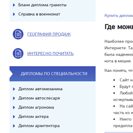
Бланк диплома грамоты
Справка в военкомат
Купить дипло
Где мож
ГЕОГРАФИЯ ПРОДАЖ
Наиболее про
Интернете. Та
ИНТЕРЕСНО ПОЧИТАТЬ
была надежной
кота в мешке.
Как понять, ч
ДИПЛОМЫ ПО СПЕЦИАЛЬНОСТИ
Сайт 
Будут 
Диплом автомеханика
Любой 
Диплом автослесаря
исчерпыв
На сай
Диплом агронома
часть из 
Диплом актера
Никто 
Диплом архитектора
предопла