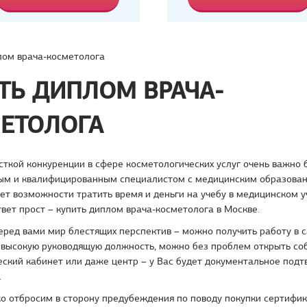
ом врача-косметолога
ТЬ ДИПЛОМ ВРАЧА-
ЕТОЛОГА
сткой конкуренции в сфере косметологических услуг очень важно 
ым и квалифицированным специалистом с медицинским образовани
нет возможности тратить время и деньги на учебу в медицинском 
вет прост – купить диплом врача-косметолога в Москве.
еред вами мир блестящих перспектив – можно получить работу в с
 высокую руководящую должность, можно без проблем открыть со
еский кабинет или даже центр – у Вас будет документальное под
.
ко отбросим в сторону предубеждения по поводу покупки сертифи