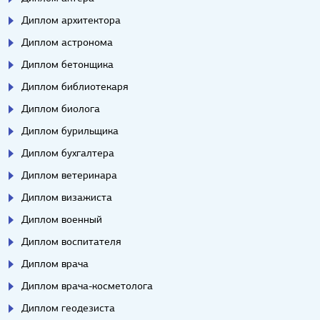
Диплом архитектора
Диплом астронома
Диплом бетонщика
Диплом библиотекаря
Диплом биолога
Диплом бурильщика
Диплом бухгалтера
Диплом ветеринара
Диплом визажиста
Диплом военный
Диплом воспитателя
Диплом врача
Диплом врача-косметолога
Диплом геодезиста