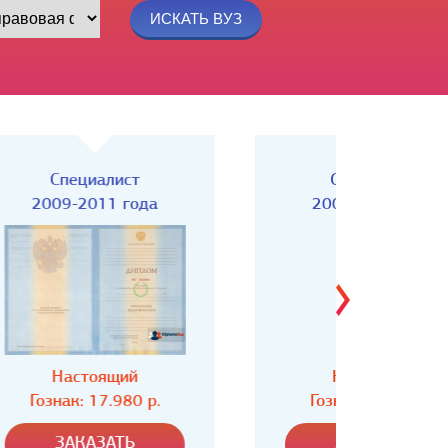
Специалист
Спец
2004-2008 года
Настоящий
Н
Гознак: 16.980 р.
Гозн