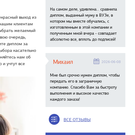
На самом деле, удивлена… сравнила
диплом, выданный мужу в ВУЗе, в
екрасный выход из
котором мы вместе обучались, с
 нашим клиентам
изготовленным в этой компании и
 выбрать желаемый
полученным мной вчера - совпадает
свою очередь,
абсолютно все, вплоть до подписей!
ите диплом за
выбора касательно
сняйтесь нам об
Михаил
2026-06-08
 и учтут все
Мне был срочно нужен диплом, чтобы
передать его в заграничную
компанию. Спасибо Вам за быстроту
выполнения и высокое качество
каждого заказа!
ВСЕ ОТЗЫВЫ