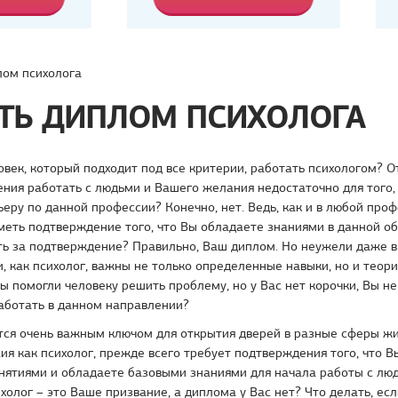
ом психолога
ТЬ ДИПЛОМ ПСИХОЛОГА
век, который подходит под все критерии, работать психологом? От
ения работать с людьми и Вашего желания недостаточно для того,
еру по данной профессии? Конечно, нет. Ведь, как и в любой проф
еть подтверждение того, что Вы обладаете знаниями в данной об
ть за подтверждение? Правильно, Ваш диплом. Но неужели даже в
, как психолог, важны не только определенные навыки, но и теор
Вы помогли человеку решить проблему, но у Вас нет корочки, Вы н
аботать в данном направлении?
тся очень важным ключом для открытия дверей в разные сферы жи
ия как психолог, прежде всего требует подтверждения того, что 
нятиями и обладаете базовыми знаниями для начала работы с люд
ихолог – это Ваше призвание, а диплома у Вас нет? Что делать, ес