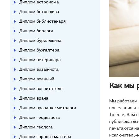
Диплом астронома
Диплом бетонщика
Диплом библиотекаря
Диплом биолога
Диплом бурильщика
Диплом бухгалтера
Диплом ветеринара
Диплом визажиста
Диплом военный
Как мы 
Диплом воспитателя
Диплом врача
Мы работаем, 
Диплом врача-косметолога
пожелания и 
То есть, Вам 
Диплом геодезиста
публиковаться
Диплом геолога
печатаются на
исключительн
Диплом горного мастера