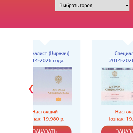
Киржач)
Специалист
года
2014-2026 года
ий
Настоящий
80 р.
Гознак: 19.980 р.