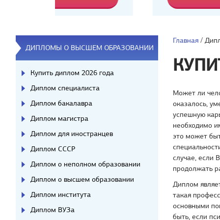
Главная
/
Дипл
ДИПЛОМЫ О ВЫСШЕМ ОБРАЗОВАНИИ
КУПИ
Купить диплом 2026 года
Диплом специалиста
Может ли чело
Диплом бакалавра
оказалось, ум
успешную карь
Диплом магистра
необходимо им
Диплом для иностранцев
это может бы
специальности
Диплом СССР
случае, если 
Диплом о неполном образовании
продолжать р
Диплом о высшем образовании
Диплом являе
Диплом института
такая професс
основными по
Диплом ВУЗа
быть, если пс