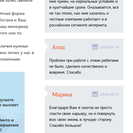
ам качественное
мне нужен, на нормальных условиях и
в кратчайшие сроки. Оказывается, все
нятная форма
не так плохо, как мне казалось и
честные компании работают и в
аботана и Ваш
российском сегменте интернета.
 наш менеджер.
чте или по
наличия нужных
Алла
2026-06-16
но лично у нас в
наложенным
Проблем при работе с этими ребятами
не было, сделано качественно и
вовремя. Спасибо
Марина
2026-06-13
Благодаря Вам я смогла не просто
спасти свою карьеру, но и повернуть
всю свою жизнь в лучшую сторону.
Спасибо большое!