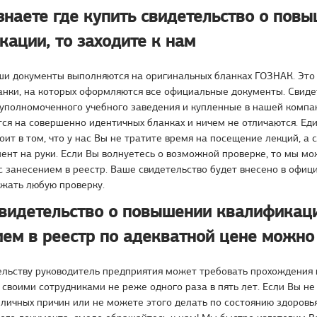
знаете где купить свидетельство о пов
ации, то заходите к нам
аши документы выполняются на оригинальных бланках ГОЗНАК. Это
нки, на которых оформляются все официальные документы. Свиде
уполномоченного учебного заведения и купленные в нашей компа
ся на совершенно идентичных бланках и ничем не отличаются. Ед
оит в том, что у нас Вы не тратите время на посещение лекций, а 
ент на руки. Если Вы волнуетесь о возможной проверке, то мы м
с занесением в реестр. Ваше свидетельство будет внесено в офиц
жать любую проверку.
свидетельство о повышении квалификаци
ием в реестр по адекватной цене можно 
ельству руководитель предприятия может требовать прохождения
своими сотрудниками не реже одного раза в пять лет. Если Вы не 
 личных причин или не можете этого делать по состоянию здоровья