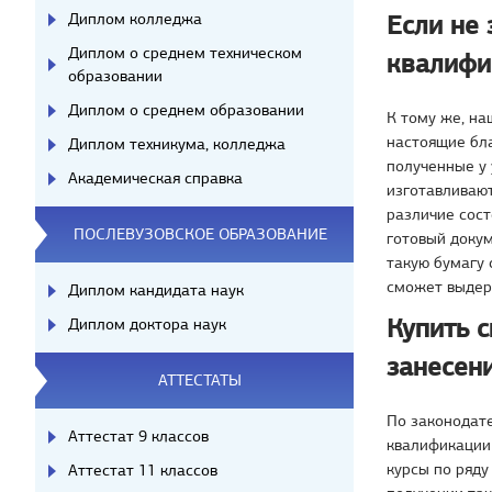
Диплом колледжа
Если не 
Диплом о среднем техническом
квалифик
образовании
Диплом о среднем образовании
К тому же, н
настоящие бла
Диплом техникума, колледжа
полученные у 
Академическая справка
изготавливают
различие сост
ПОСЛЕВУЗОВСКОЕ ОБРАЗОВАНИЕ
готовый докум
такую бумагу 
сможет выдер
Диплом кандидата наук
Купить 
Диплом доктора наук
занесен
АТТЕСТАТЫ
По законодат
Аттестат 9 классов
квалификации 
курсы по ряду
Аттестат 11 классов