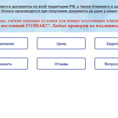
омпании
Цены
Задать
омпании
Цены
Задать
казать
Отзывы
Вопрос
казать
Отзывы
Вопрос