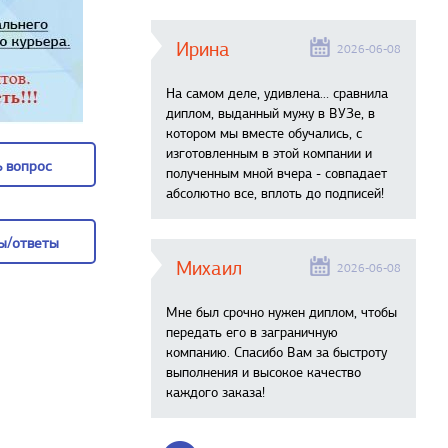
Ирина
2026-06-08
На самом деле, удивлена… сравнила
диплом, выданный мужу в ВУЗе, в
котором мы вместе обучались, с
изготовленным в этой компании и
 вопрос
полученным мной вчера - совпадает
абсолютно все, вплоть до подписей!
 вопрос
ы/ответы
Михаил
2026-06-08
ы/ответы
Мне был срочно нужен диплом, чтобы
передать его в заграничную
компанию. Спасибо Вам за быстроту
выполнения и высокое качество
каждого заказа!