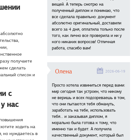
вещей. А теперь смотрю на
ышении
полученный диплом и понимаю, что
все сделала правильно: документ
абсолютно оригинальный, доставили
всего за 4 дня, оплатила только после
 абсолютно
того, как лично все проверила и ни у
тельства,
кого никаких вопросов! Отличная
нии,
работа, спасибо вам!
инственное
сразу получаете
ожем сделать
Олена
2026-06-19
иальный список и
Просто хотела извиниться перед вами:
и с
мир сегодня так устроен, что никому
не веришь и всех подозреваешь в том,
у нас
что они пытаются тебя обмануть,
заработать на тебе, использовать
тебя... и заказывая диплом, я
 повышения
морально была готова к тому, что
хотите ходить на
именно так и будет. А получила
, но нуждаетесь в
качественный документ, который был