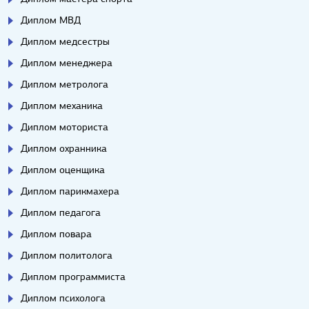
Диплом МВД
Диплом медсестры
Диплом менеджера
Диплом метролога
Диплом механика
Диплом моториста
Диплом охранника
Диплом оценщика
Диплом парикмахера
Диплом педагога
Диплом повара
Диплом политолога
Диплом программиста
Диплом психолога