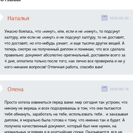
Наталья
2026-06-20
Ужасно боялась, что «кинут», или, если и не «кинут», то подсунут
халтуру, или если не «кинут» и не подсунут халтуру, то не доставят,
что доставят, но кто-нибудь узнает...и еще тысячи других вещей. А
теперь смотрю на полученный диплом и понимаю, что все сделала
правильно: документ абсолютно оригинальный, доставили всего за
4 дня, оплатила только после того, как лично все проверила и ни у
кого никаких вопросов! Отличная работа, спасибо вам!
Олена
2026-06-19
Просто хотела извиниться перед вами: мир сегодня так устроен, что
никому не веришь и всех подозреваешь в том, что они пытаются
тебя обмануть, заработать на тебе, использовать тебя... и заказывая
диплом, я морально была готова к тому, что именно так и будет. А
получила качественный документ, который был мне нужен, на
нормальных условиях и в кратчайшие сроки. Оказывается, все не