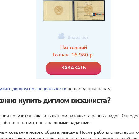
Видео нет
Настоящий
Гознак:
16.980
р.
упить диплом по специальности
по доступным ценам.
ожно купить диплом визажиста?
нии получится заказать диплом визажиста разных видов. Опреде
, обязанностями, поставленными задачами.
ча – создание нового образа, имиджа. После работы с мастером 
 новым луком, сможет даже выполнять макияж в повседневной жиз