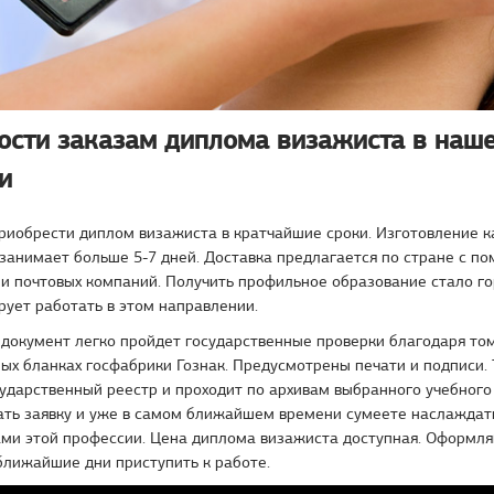
ости заказам диплома визажиста в наш
и
риобрести диплом визажиста в кратчайшие сроки. Изготовление к
занимает больше 5-7 дней. Доставка предлагается по стране с п
и почтовых компаний. Получить профильное образование стало г
ирует работать в этом направлении.
окумент легко пройдет государственные проверки благодаря том
ых бланках госфабрики Гознак. Предусмотрены печати и подписи.
сударственный реестр и проходит по архивам выбранного учебного
ать заявку и уже в самом ближайшем времени сумеете наслаждат
ми этой профессии. Цена диплома визажиста доступная. Оформля
 ближайшие дни приступить к работе.