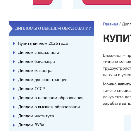
Главная
/
Дип
ДИПЛОМЫ О ВЫСШЕМ ОБРАЗОВАНИИ
КУПИ
Купить диплом 2026 года
Диплом специалиста
Визажист – п
Диплом бакалавра
техники макия
трудоустройс
Диплом магистра
навыки и умен
Диплом для иностранцев
Можно
купит
Диплом СССР
такого специа
документа ле
Диплом о неполном образовании
зарабатывать.
Диплом о высшем образовании
Диплом института
Диплом ВУЗа