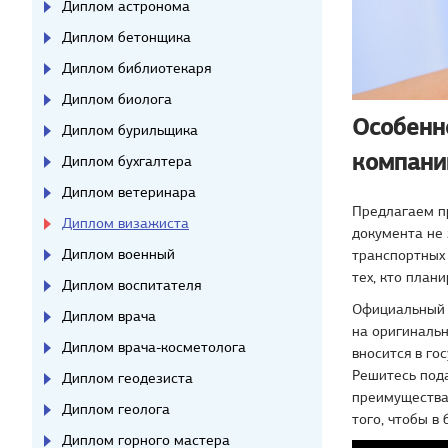
Диплом астронома
Диплом бетонщика
Диплом библиотекаря
Диплом биолога
Особенн
Диплом бурильщика
компани
Диплом бухгалтера
Диплом ветеринара
Предлагаем п
Диплом визажиста
документа не 
Диплом военный
транспортных 
тех, кто план
Диплом воспитателя
Официальный д
Диплом врача
на оригинальн
Диплом врача-косметолога
вносится в го
Решитесь под
Диплом геодезиста
преимущества
Диплом геолога
того, чтобы в
Диплом горного мастера