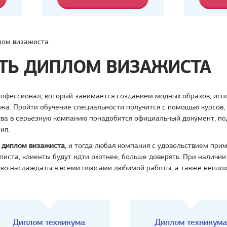
лом визажиста
ТЬ ДИПЛОМ ВИЗАЖИСТА
рофессионал, который занимается созданием модных образов, исп
жа. Пройти обучение специальности получится с помощью курсов, 
тва в серьезную компанию понадобится официальный документ, 
ия.
ь диплом визажиста
, и тогда любая компания с удовольствием при
листа, клиенты будут идти охотнее, больше доверять. При наличи
гко наслаждаться всеми плюсами любимой работы, а также неплох
Диплом техникума
Диплом техникума