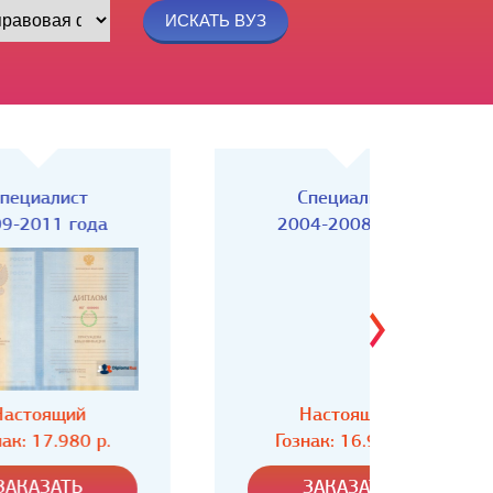
Специалист
Спец
2004-2008 года
Настоящий
Н
Гознак: 16.980 р.
Гозн