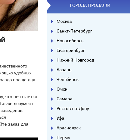
ГОРОДА ПРОДАЖИ
Москва
Санкт-Петербург
ей
Новосибирск
Екатеринбург
Нижний Новгород
ачественного
Казань
омощью удобных
Челябинск
ораздо проще для
Омск
у, что печатается
Самара
 Также документ
Ростов-на-Дону
 заведения.
ься
Уфа
йте заказ для
Красноярск
Пермь