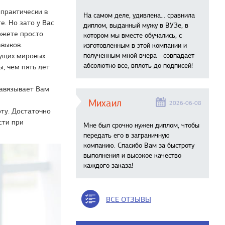
практически в
На самом деле, удивлена… сравнила
. Но зато у Вас
диплом, выданный мужу в ВУЗе, в
ожете просто
котором мы вместе обучались, с
выков.
изготовленным в этой компании и
дущих мировых
полученным мной вчера - совпадает
абсолютно все, вплоть до подписей!
, чем пять лет
навязывает Вам
Михаил
2026-06-08
ту. Достаточно
сти при
Мне был срочно нужен диплом, чтобы
передать его в заграничную
компанию. Спасибо Вам за быстроту
выполнения и высокое качество
каждого заказа!
ВСЕ ОТЗЫВЫ