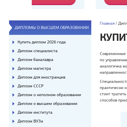
Главная
/
Дип
ДИПЛОМЫ О ВЫСШЕМ ОБРАЗОВАНИИ
КУПИ
Купить диплом 2026 года
Диплом специалиста
Современные 
Диплом бакалавра
по управлени
аналогична ма
Диплом магистра
направленнос
Диплом для иностранцев
Специальность
Диплом СССР
практически н
стоит тратить
Диплом о неполном образовании
способов прио
Диплом о высшем образовании
Диплом института
Диплом ВУЗа