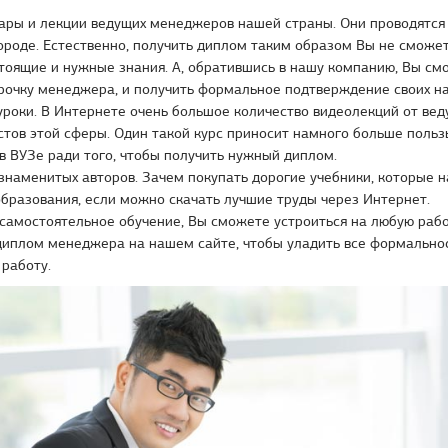
ры и лекции ведущих менеджеров нашей страны. Они проводятся 
роде. Естественно, получить диплом таким образом Вы не сможете
тоящие и нужные знания. А, обратившись в нашу компанию, Вы см
орочку менеджера, и получить формальное подтверждение своих на
роки. В Интернете очень большое количество видеолекций от ве
тов этой сферы. Один такой курс приносит намного больше пользы
в ВУЗе ради того, чтобы получить нужный диплом.
знаменитых авторов. Зачем покупать дорогие учебники, которые 
бразования, если можно скачать лучшие труды через Интернет.
самостоятельное обучение, Вы сможете устроиться на любую рабо
 диплом менеджера на нашем сайте, чтобы уладить все формально
 работу.