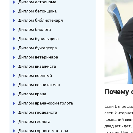
Диплом астронома
Диплом бетонщика
Диплом библиотекаря
Диплом биолога
Диплом бурильщика
Диплом бухгалтера
Диплом ветеринара
Диплом визажиста
Диплом военный
Диплом воспитателя
Почему 
Диплом врача
Диплом врача-косметолога
Если Вы реши
Диплом геодезиста
сети Интернет
компаний выпо
Диплом геолога
двадцать лет,
Диплом горного мастера
страны. При э