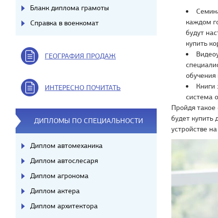
Бланк диплома грамоты
Семина
каждом го
Справка в военкомат
будут нас
купить к
Видеоу
ГЕОГРАФИЯ ПРОДАЖ
специалис
обучения 
Книги 
ИНТЕРЕСНО ПОЧИТАТЬ
система о
Пройдя такое 
будет купить
ДИПЛОМЫ ПО СПЕЦИАЛЬНОСТИ
устройстве на
Диплом автомеханика
Диплом автослесаря
Диплом агронома
Диплом актера
Диплом архитектора