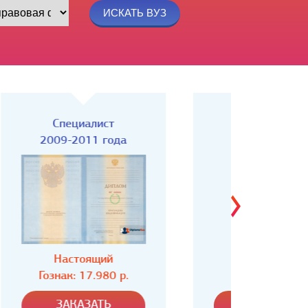
Специалист
Спец
2004-2008 года
Настоящий
Н
Гознак: 16.980 р.
Гозн