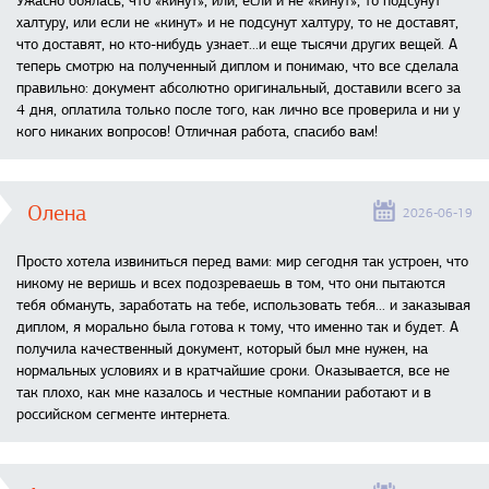
Ужасно боялась, что «кинут», или, если и не «кинут», то подсунут
халтуру, или если не «кинут» и не подсунут халтуру, то не доставят,
что доставят, но кто-нибудь узнает...и еще тысячи других вещей. А
теперь смотрю на полученный диплом и понимаю, что все сделала
правильно: документ абсолютно оригинальный, доставили всего за
4 дня, оплатила только после того, как лично все проверила и ни у
кого никаких вопросов! Отличная работа, спасибо вам!
Олена
2026-06-19
Просто хотела извиниться перед вами: мир сегодня так устроен, что
никому не веришь и всех подозреваешь в том, что они пытаются
тебя обмануть, заработать на тебе, использовать тебя... и заказывая
диплом, я морально была готова к тому, что именно так и будет. А
получила качественный документ, который был мне нужен, на
нормальных условиях и в кратчайшие сроки. Оказывается, все не
так плохо, как мне казалось и честные компании работают и в
российском сегменте интернета.