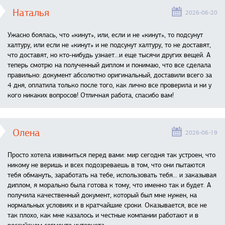
Наталья
2026-06-20
Ужасно боялась, что «кинут», или, если и не «кинут», то подсунут
халтуру, или если не «кинут» и не подсунут халтуру, то не доставят,
что доставят, но кто-нибудь узнает...и еще тысячи других вещей. А
теперь смотрю на полученный диплом и понимаю, что все сделала
правильно: документ абсолютно оригинальный, доставили всего за
4 дня, оплатила только после того, как лично все проверила и ни у
кого никаких вопросов! Отличная работа, спасибо вам!
Олена
2026-06-19
Просто хотела извиниться перед вами: мир сегодня так устроен, что
никому не веришь и всех подозреваешь в том, что они пытаются
тебя обмануть, заработать на тебе, использовать тебя... и заказывая
диплом, я морально была готова к тому, что именно так и будет. А
получила качественный документ, который был мне нужен, на
нормальных условиях и в кратчайшие сроки. Оказывается, все не
так плохо, как мне казалось и честные компании работают и в