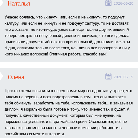
Наталья
2026-06-20
Ужасно боялась, что «кинут», или, если и не «кинут», то подсунут
халтуру, или если не «кинут» и не подсунут халтуру, то не доставят,
что доставят, но кто-нибудь узнает...и еще тысячи других вещей. А
теперь смотрю на полученный диплом и понимаю, что все сделала
правильно: документ абсолютно оригинальный, доставили всего за
4 дня, оплатила только после того, как лично все проверила и ни у
кого никаких вопросов! Отличная работа, спасибо вам!
Олена
2026-06-19
Просто хотела извиниться перед вами: мир сегодня так устроен, что
никому не веришь и всех подозреваешь в том, что они пытаются
тебя обмануть, заработать на тебе, использовать тебя... и заказывая
диплом, я морально была готова к тому, что именно так и будет. А
получила качественный документ, который был мне нужен, на
нормальных условиях и в кратчайшие сроки. Оказывается, все не
так плохо, как мне казалось и честные компании работают и в
российском сегменте интернета.