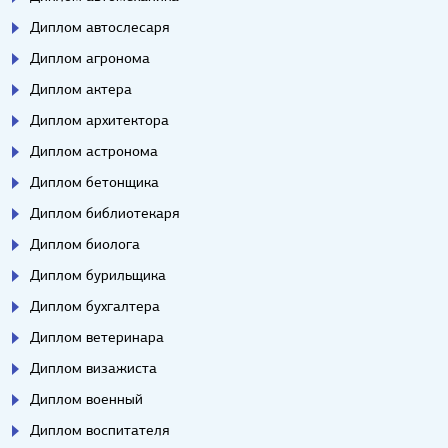
Диплом автослесаря
Диплом агронома
Диплом актера
Диплом архитектора
Диплом астронома
Диплом бетонщика
Диплом библиотекаря
Диплом биолога
Диплом бурильщика
Диплом бухгалтера
Диплом ветеринара
Диплом визажиста
Диплом военный
Диплом воспитателя