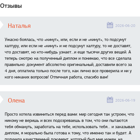
Отзывы
Наталья
2026-06-20
Ужасно боялась, что «кинут», или, если и не «кинут», то подсунут
халтуру, или если не «кинут» и не подсунут халтуру, то не доставят,
что доставят, но кто-нибудь узнает...и еще тысячи других вещей. А
теперь смотрю на полученный диплом и понимаю, что все сделала
правильно: документ абсолютно оригинальный, доставили всего за
4 дня, оплатила только после того, как лично все проверила и ни у
кого никаких вопросов! Отличная работа, спасибо вам!
Олена
2026-06-19
Просто хотела извиниться перед вами: мир сегодня так устроен, что
никому не веришь и всех подозреваешь в том, что они пытаются
тебя обмануть, заработать на тебе, использовать тебя... и заказывая
диплом, я морально была готова к тому, что именно так и будет. А
получила качественный документ, который был мне нужен, на