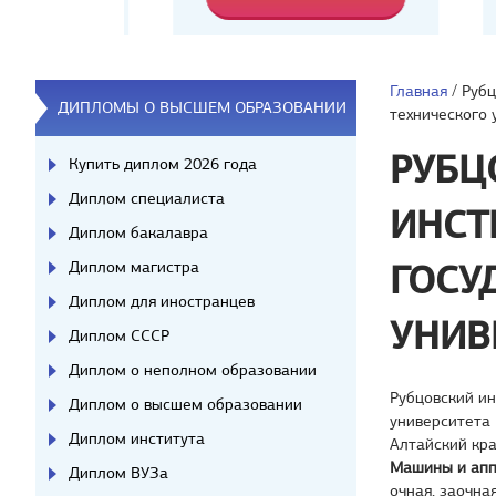
Главная
/
Рубц
ДИПЛОМЫ О ВЫСШЕМ ОБРАЗОВАНИИ
технического 
РУБЦ
Купить диплом 2026 года
Диплом специалиста
ИНСТ
Диплом бакалавра
Диплом магистра
ГОСУ
Диплом для иностранцев
УНИВ
Диплом СССР
Диплом о неполном образовании
Рубцовский ин
Диплом о высшем образовании
университета
Диплом института
Алтайский кр
Машины и апп
Диплом ВУЗа
очная, заочна