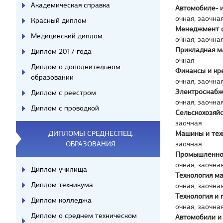
Академическая справка
Автомобиле- 
очная, заочна
Красный диплом
Менеджмент 
Медицинский диплом
очная, заочна
Прикладная м
Диплом 2017 года
очная
Диплом о дополнительном
Финансы и кр
образовании
очная, заочна
Электроснаб
Диплом с реестром
очная, заочна
Диплом с проводкой
Сельскохозяй
заочная
ДИПЛОМЫ СРЕДНЕСПЕЦ.
Машины и тех
ОБРАЗОВАНИЯ
заочная
Промышленное
очная, заочна
Диплом училища
Технология м
Диплом техникума
очная, заочна
Технология и
Диплом колледжа
очная, заочна
Диплом о среднем техническом
Автомобили и