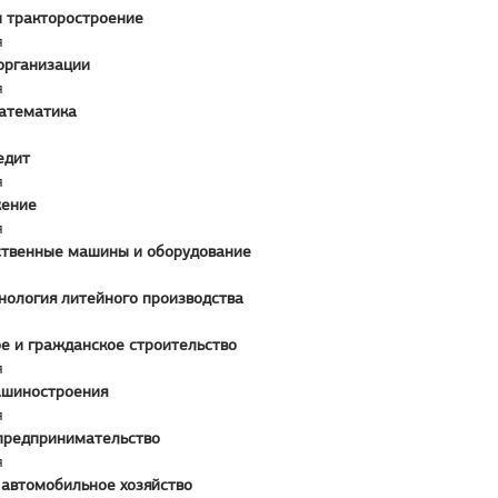
и тракторостроение
я
организации
я
атематика
едит
я
жение
я
ственные машины и оборудование
нология литейного производства
 и гражданское строительство
я
ашиностроения
я
 предпринимательство
я
 автомобильное хозяйство