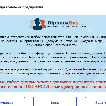
я
управление на предприятии
я
омпании
Цены
Задать