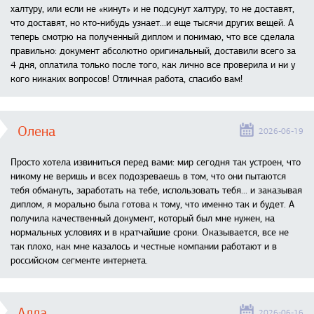
халтуру, или если не «кинут» и не подсунут халтуру, то не доставят,
что доставят, но кто-нибудь узнает...и еще тысячи других вещей. А
теперь смотрю на полученный диплом и понимаю, что все сделала
правильно: документ абсолютно оригинальный, доставили всего за
4 дня, оплатила только после того, как лично все проверила и ни у
кого никаких вопросов! Отличная работа, спасибо вам!
Олена
2026-06-19
Просто хотела извиниться перед вами: мир сегодня так устроен, что
никому не веришь и всех подозреваешь в том, что они пытаются
тебя обмануть, заработать на тебе, использовать тебя... и заказывая
диплом, я морально была готова к тому, что именно так и будет. А
получила качественный документ, который был мне нужен, на
нормальных условиях и в кратчайшие сроки. Оказывается, все не
так плохо, как мне казалось и честные компании работают и в
российском сегменте интернета.
Алла
2026-06-16