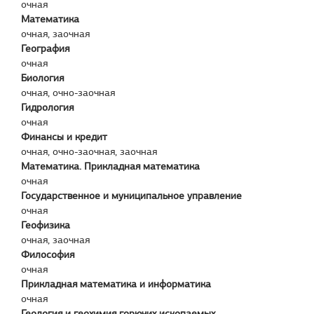
очная
Математика
очная, заочная
География
очная
Биология
очная, очно-заочная
Гидрология
очная
Финансы и кредит
очная, очно-заочная, заочная
Математика. Прикладная математика
очная
Государственное и муниципальное управление
очная
Геофизика
очная, заочная
Философия
очная
Прикладная математика и информатика
очная
Геология и геохимия горючих ископаемых