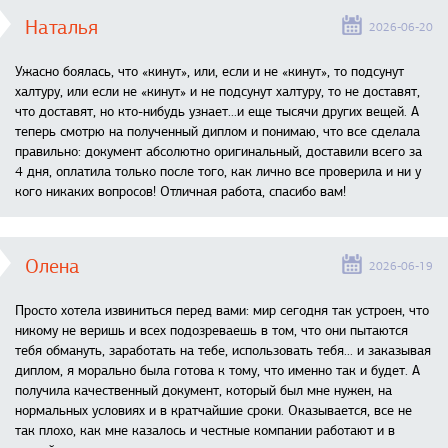
Наталья
2026-06-20
Ужасно боялась, что «кинут», или, если и не «кинут», то подсунут
халтуру, или если не «кинут» и не подсунут халтуру, то не доставят,
что доставят, но кто-нибудь узнает...и еще тысячи других вещей. А
теперь смотрю на полученный диплом и понимаю, что все сделала
правильно: документ абсолютно оригинальный, доставили всего за
4 дня, оплатила только после того, как лично все проверила и ни у
кого никаких вопросов! Отличная работа, спасибо вам!
Олена
2026-06-19
Просто хотела извиниться перед вами: мир сегодня так устроен, что
никому не веришь и всех подозреваешь в том, что они пытаются
тебя обмануть, заработать на тебе, использовать тебя... и заказывая
диплом, я морально была готова к тому, что именно так и будет. А
получила качественный документ, который был мне нужен, на
нормальных условиях и в кратчайшие сроки. Оказывается, все не
так плохо, как мне казалось и честные компании работают и в