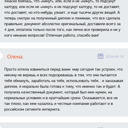
Ужасно боялась, что «кинут», или, если и не «кинут», то подсунут
халтуру, или если не «кинут» и не подсунут халтуру, то не доставят,
что доставят, но кто-нибудь узнает...и еще тысячи других вещей. А
теперь смотрю на полученный диплом и понимаю, что все сделала
правильно: документ абсолютно оригинальный, доставили всего за
4 дня, оплатила только после того, как лично все проверила и ни у
кого никаких вопросов! Отличная работа, спасибо вам!
Олена
2026-06-19
Просто хотела извиниться перед вами: мир сегодня так устроен, что
никому не веришь и всех подозреваешь в том, что они пытаются
тебя обмануть, заработать на тебе, использовать тебя... и заказывая
диплом, я морально была готова к тому, что именно так и будет. А
получила качественный документ, который был мне нужен, на
нормальных условиях и в кратчайшие сроки. Оказывается, все не
так плохо, как мне казалось и честные компании работают и в
российском сегменте интернета.