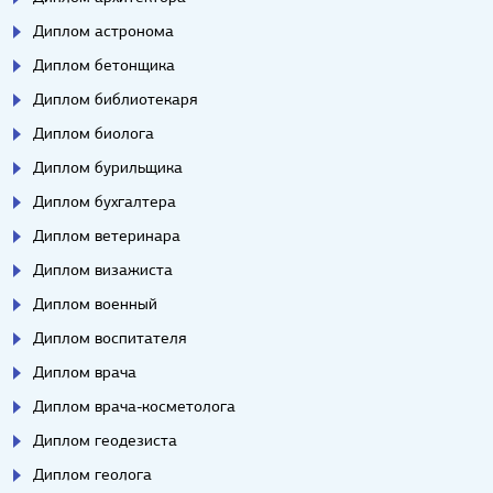
Диплом астронома
Диплом бетонщика
Диплом библиотекаря
Диплом биолога
Диплом бурильщика
Диплом бухгалтера
Диплом ветеринара
Диплом визажиста
Диплом военный
Диплом воспитателя
Диплом врача
Диплом врача-косметолога
Диплом геодезиста
Диплом геолога