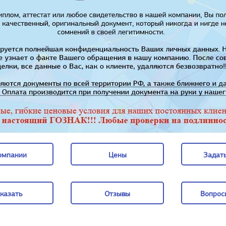
омпании
Цены
Задать
омпании
Цены
Задать
казать
Отзывы
Вопрос
казать
Отзывы
Вопрос