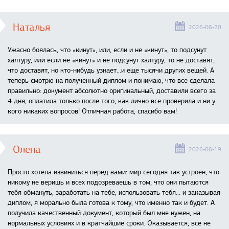
Наталья
2026-06-20
Ужасно боялась, что «кинут», или, если и не «кинут», то подсунут
халтуру, или если не «кинут» и не подсунут халтуру, то не доставят,
что доставят, но кто-нибудь узнает...и еще тысячи других вещей. А
теперь смотрю на полученный диплом и понимаю, что все сделала
правильно: документ абсолютно оригинальный, доставили всего за
4 дня, оплатила только после того, как лично все проверила и ни у
кого никаких вопросов! Отличная работа, спасибо вам!
Олена
2026-06-19
Просто хотела извиниться перед вами: мир сегодня так устроен, что
никому не веришь и всех подозреваешь в том, что они пытаются
тебя обмануть, заработать на тебе, использовать тебя... и заказывая
диплом, я морально была готова к тому, что именно так и будет. А
получила качественный документ, который был мне нужен, на
нормальных условиях и в кратчайшие сроки. Оказывается, все не