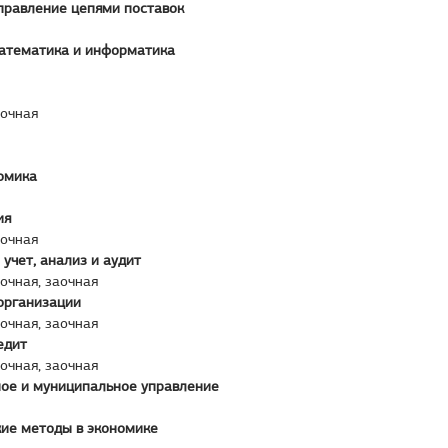
правление цепями поставок
атематика и информатика
аочная
омика
ия
аочная
 учет, анализ и аудит
аочная, заочная
организации
аочная, заочная
едит
аочная, заочная
ное и муниципальное управление
ие методы в экономике