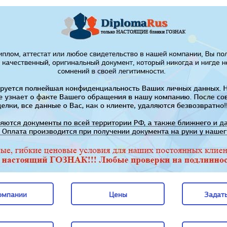
омпании
Цены
Задать
омпании
Цены
Задать