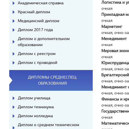
Логистика и у
Академическая справка
очная
Красный диплом
Прикладная м
очная
Медицинский диплом
Маркетинг
Диплом 2017 года
очная, очно-з
Диплом о дополнительном
Менеджмент
образовании
очная
Мировая экон
Диплом с реестром
очная
Диплом с проводкой
Юриспруденц
очная, очно-з
Бухгалтерский
ДИПЛОМЫ СРЕДНЕСПЕЦ.
очная, очно-з
ОБРАЗОВАНИЯ
Менеджмент 
очная, очно-з
Диплом училища
Финансы и кр
очная, очно-з
Диплом техникума
Государствен
Диплом колледжа
очная
Математическ
Диплом о среднем техническом