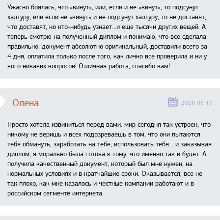
Ужасно боялась, что «кинут», или, если и не «кинут», то подсунут
халтуру, или если не «кинут» и не подсунут халтуру, то не доставят,
что доставят, но кто-нибудь узнает...и еще тысячи других вещей. А
теперь смотрю на полученный диплом и понимаю, что все сделала
правильно: документ абсолютно оригинальный, доставили всего за
4 дня, оплатила только после того, как лично все проверила и ни у
кого никаких вопросов! Отличная работа, спасибо вам!
Олена
2026-06-19
Просто хотела извиниться перед вами: мир сегодня так устроен, что
никому не веришь и всех подозреваешь в том, что они пытаются
тебя обмануть, заработать на тебе, использовать тебя... и заказывая
диплом, я морально была готова к тому, что именно так и будет. А
получила качественный документ, который был мне нужен, на
нормальных условиях и в кратчайшие сроки. Оказывается, все не
так плохо, как мне казалось и честные компании работают и в
российском сегменте интернета.