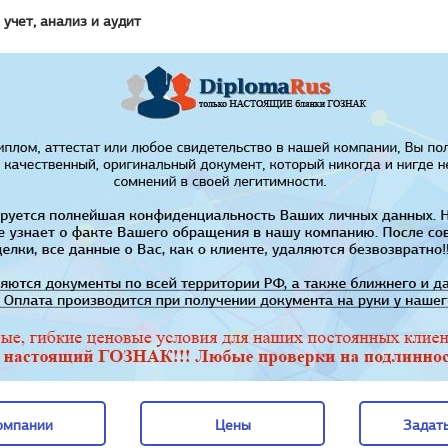
 учет, анализ и аудит
омпании
Цены
Задать