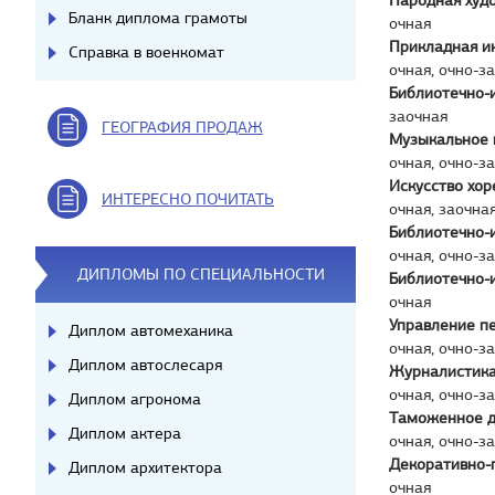
Народная худ
Бланк диплома грамоты
очная
Прикладная и
Справка в военкомат
очная, очно-з
Библиотечно-
заочная
ГЕОГРАФИЯ ПРОДАЖ
Музыкальное 
очная, очно-з
Искусство хо
ИНТЕРЕСНО ПОЧИТАТЬ
очная, заочна
Библиотечно-
очная, очно-з
ДИПЛОМЫ ПО СПЕЦИАЛЬНОСТИ
Библиотечно-
очная
Управление п
Диплом автомеханика
очная, очно-з
Диплом автослесаря
Журналистик
очная, очно-з
Диплом агронома
Таможенное 
Диплом актера
очная, очно-з
Декоративно-
Диплом архитектора
очная