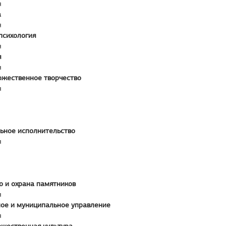
я
а
я
психология
я
я
я
ожественное творчество
я
ьное исполнительство
я
о и охрана памятников
я
ное и муниципальное управление
я