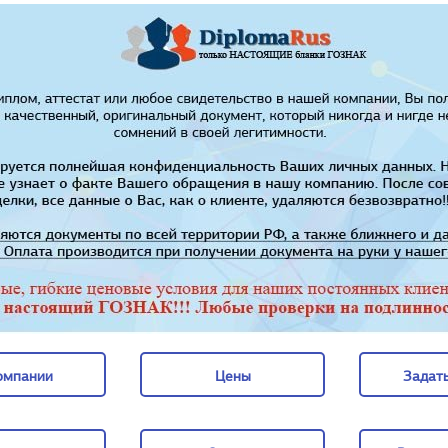
омпании
Цены
Задать
омпании
Цены
Задать