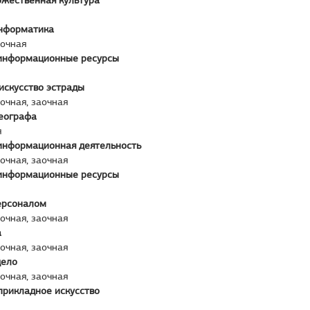
ожественная культура
нформатика
аочная
информационные ресурсы
искусство эстрады
аочная, заочная
реографа
я
информационная деятельность
аочная, заочная
информационные ресурсы
ерсоналом
аочная, заочная
а
аочная, заочная
дело
аочная, заочная
прикладное искусство