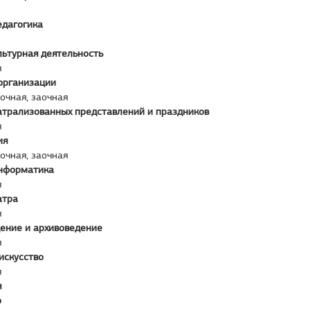
едагогика
льтурная деятельность
я
организации
аочная, заочная
атрализованных представлений и праздников
я
ия
аочная, заочная
нформатика
я
атра
я
ение и архивоведение
я
искусство
я
я
о