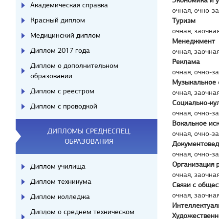
Экономика и 
Академическая справка
очная, очно-з
Красный диплом
Туризм
очная, заочна
Медицинский диплом
Менеджмент
Диплом 2017 года
очная, заочна
Реклама
Диплом о дополнительном
очная, очно-з
образовании
Музыкальное 
Диплом с реестром
очная, заочна
Социально-ку
Диплом с проводкой
очная, очно-з
Вокальное иск
ДИПЛОМЫ СРЕДНЕСПЕЦ.
очная, очно-з
ОБРАЗОВАНИЯ
Документовед
очная, очно-з
Организация 
Диплом училища
очная, заочна
Диплом техникума
Связи с обще
очная, заочна
Диплом колледжа
Интеллектуал
Диплом о среднем техническом
Художественн