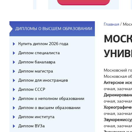
Главная
/
Моск
ДИПЛОМЫ О ВЫСШЕМ ОБРАЗОВАНИИ
МОСК
Купить диплом 2026 года
УНИВ
Диплом специалиста
Диплом бакалавра
Московский го
Диплом магистра
Московская о
Диплом для иностранцев
Актерское иск
очная, заочна
Диплом СССР
Дирижирован
Диплом о неполном образовании
очная, заочна
Хореографиче
Диплом о высшем образовании
очная, заочна
Диплом института
Звукорежиссу
Диплом ВУЗа
очная, заочна