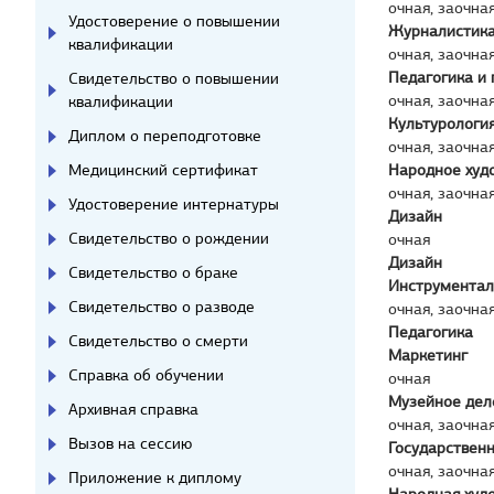
очная, заочна
Удостоверение о повышении
Журналистик
квалификации
очная, заочна
Педагогика и 
Свидетельство о повышении
очная, заочна
квалификации
Культурологи
Диплом о переподготовке
очная, заочна
Медицинский сертификат
Народное худ
очная, заочна
Удостоверение интернатуры
Дизайн
Свидетельство о рождении
очная
Дизайн
Свидетельство о браке
Инструментал
Свидетельство о разводе
очная, заочна
Педагогика
Свидетельство о смерти
Маркетинг
Справка об обучении
очная
Музейное дел
Архивная справка
очная, заочна
Вызов на сессию
Государствен
очная, заочна
Приложение к диплому