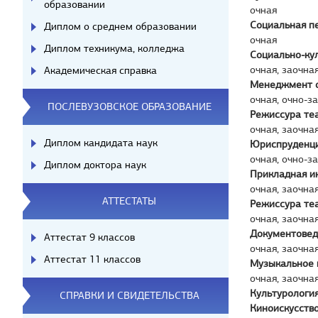
образовании
очная
Социальная п
Диплом о среднем образовании
очная
Диплом техникума, колледжа
Социально-ку
очная, заочна
Академическая справка
Менеджмент 
очная, очно-з
ПОСЛЕВУЗОВСКОЕ ОБРАЗОВАНИЕ
Режиссура те
очная, заочна
Диплом кандидата наук
Юриспруденц
очная, очно-з
Диплом доктора наук
Прикладная и
очная, заочна
АТТЕСТАТЫ
Режиссура те
очная, заочна
Документовед
Аттестат 9 классов
очная, заочна
Аттестат 11 классов
Музыкальное 
очная, заочна
Культурологи
СПРАВКИ И СВИДЕТЕЛЬСТВА
Киноискусств