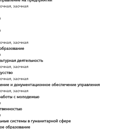
управление на предприятии
аочная, заочная
я
я
аочная, заочная
образование
я
льтурная деятельность
аочная, заочная
усство
аочная, заочная
ение и документационное обеспечение управления
аочная, заочная
работы с молодежью
я
ственностью
я
ьные системы в гуманитарной сфере
ое образование