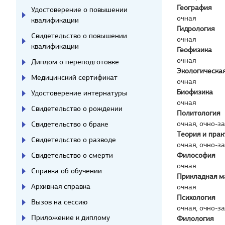
География
Удостоверение о повышении
очная
квалификации
Гидрология
Свидетельство о повышении
очная
квалификации
Геофизика
очная
Диплом о переподготовке
Экологическая
Медицинский сертификат
очная
Биофизика
Удостоверение интернатуры
очная
Свидетельство о рождении
Политология
очная, очно-з
Свидетельство о браке
Теория и пра
Свидетельство о разводе
очная, очно-з
Свидетельство о смерти
Философия
очная
Справка об обучении
Прикладная м
Архивная справка
очная
Психология
Вызов на сессию
очная, очно-з
Приложение к диплому
Филология