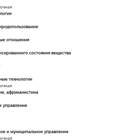
аочная
логия
риродопользование
ые отношения
нсированного состояния вещества
ые технологии
аочная
ие, африканистика
е управление
ное и муниципальное управление
аочная