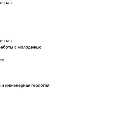
аочная
аочная
работы с молодежью
ие
 и инженерная геология