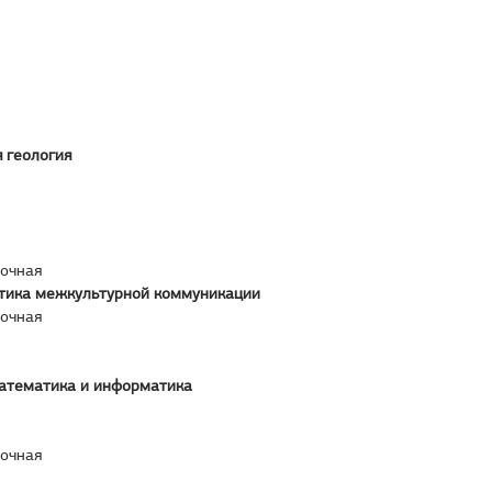
 геология
аочная
ктика межкультурной коммуникации
аочная
атематика и информатика
аочная