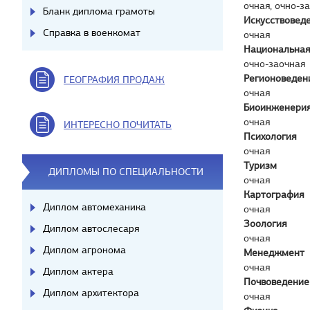
очная, очно-з
Бланк диплома грамоты
Искусствовед
Справка в военкомат
очная
Национальная
очно-заочная
Регионоведен
ГЕОГРАФИЯ ПРОДАЖ
очная
Биоинженерия
очная
ИНТЕРЕСНО ПОЧИТАТЬ
Психология
очная
Туризм
ДИПЛОМЫ ПО СПЕЦИАЛЬНОСТИ
очная
Картография
Диплом автомеханика
очная
Зоология
Диплом автослесаря
очная
Диплом агронома
Менеджмент
очная
Диплом актера
Почвоведение
Диплом архитектора
очная