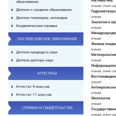
Математика
образовании
очная, очно-з
Диплом о среднем образовании
Гидрометеоро
очная
Диплом техникума, колледжа
Экология и п
Академическая справка
очная
Международн
очная
ПОСЛЕВУЗОВСКОЕ ОБРАЗОВАНИЕ
Физика конде
очная
Диплом кандидата наук
Метеорология
Диплом доктора наук
очная
Информационн
очная, очно-з
АТТЕСТАТЫ
Востоковеден
очная
Аттестат 9 классов
Антикризисно
очная
Аттестат 11 классов
Филология
очная
СПРАВКИ И СВИДЕТЕЛЬСТВА
Государствен
очная, очно-з