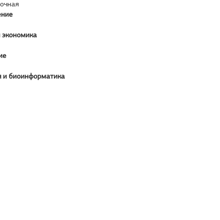
аочная
ение
 экономика
ие
 и биоинформатика