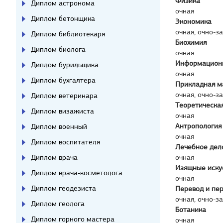
Физика
Диплом астронома
очная
Диплом бетонщика
Экономика
очная, очно-з
Диплом библиотекаря
Биохимия
Диплом биолога
очная
Информационн
Диплом бурильщика
очная
Диплом бухгалтера
Прикладная м
очная, очно-з
Диплом ветеринара
Теоретическая
Диплом визажиста
очная
Антропология
Диплом военный
очная
Диплом воспитателя
Лечебное дел
Диплом врача
очная
Изящные иску
Диплом врача-косметолога
очная
Диплом геодезиста
Перевод и пе
очная, очно-з
Диплом геолога
Ботаника
Диплом горного мастера
очная