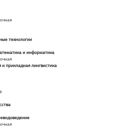
аочная
ые технологии
атематика и информатика
аочная
 и прикладная лингвистика
о
сства
реводоведение
аочная