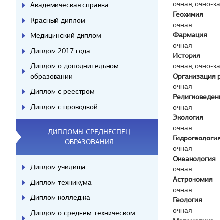
очная, очно-з
Академическая справка
Геохимия
Красный диплом
очная
Фармация
Медицинский диплом
очная
Диплом 2017 года
История
Диплом о дополнительном
очная, очно-з
образовании
Организация 
очная
Диплом с реестром
Религиоведен
Диплом с проводкой
очная
Экология
очная
ДИПЛОМЫ СРЕДНЕСПЕЦ.
Гидрогеология
ОБРАЗОВАНИЯ
очная
Океанология
Диплом училища
очная
Астрономия
Диплом техникума
очная
Диплом колледжа
Геология
очная
Диплом о среднем техническом