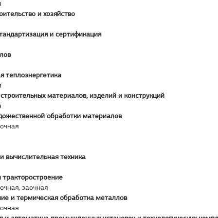
я
оительство и хозяйство
стандартизация и сертификация
лов
 теплоэнергетика
я
строительных материалов, изделий и конструкций
я
удожественной обработки материалов
аочная
и вычислительная техника
и тракторостроение
аочная, заочная
ие и термическая обработка металлов
аочная