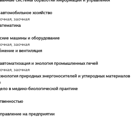
ванные системы обработки информации и управления
 автомобильное хозяйство
аочная, заочная
атематика
ские машины и оборудование
аочная, заочная
бжение и вентиляция
 автоматизация и экология промышленных печей
аочная, заочная
ехнология природных энергоносителей и углеродных материалов
я
ело в медико-биологической практике
ственностью
управление на предприятии