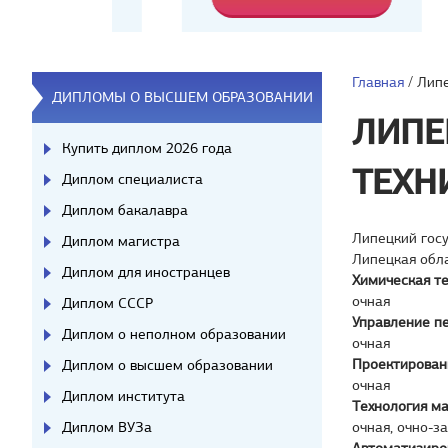
Главная
/
Липе
ДИПЛОМЫ О ВЫСШЕМ ОБРАЗОВАНИИ
ЛИПЕ
Купить диплом 2026 года
ТЕХН
Диплом специалиста
Диплом бакалавра
Липецкий гос
Диплом магистра
Липецкая обл
Диплом для иностранцев
Химическая те
очная
Диплом СССР
Управление п
Диплом о неполном образовании
очная
Проектирован
Диплом о высшем образовании
очная
Диплом института
Технология м
Диплом ВУЗа
очная, очно-з