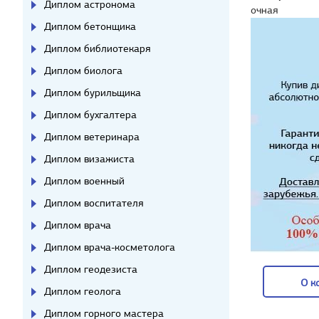
Диплом астронома
очная
Диплом бетонщика
Диплом библиотекаря
Диплом биолога
Диплом бурильщика
Диплом бухгалтера
Диплом ветеринара
Диплом визажиста
Диплом военный
Диплом воспитателя
Диплом врача
Диплом врача-косметолога
Диплом геодезиста
О к
Диплом геолога
О к
Диплом горного мастера