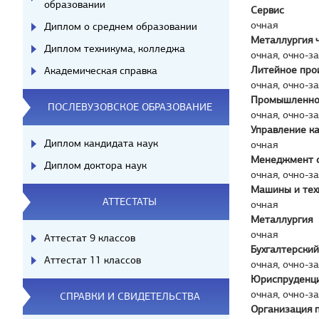
образовании
Сервис
очная
Диплом о среднем образовании
Металлургия 
Диплом техникума, колледжа
очная, очно-з
Литейное про
Академическая справка
очная, очно-з
Промышленное
ПОСЛЕВУЗОВСКОЕ ОБРАЗОВАНИЕ
очная, очно-з
Управление к
Диплом кандидата наук
очная
Менеджмент 
Диплом доктора наук
очная, очно-з
Машины и тех
АТТЕСТАТЫ
очная
Металлургия
очная
Аттестат 9 классов
Бухгалтерский
Аттестат 11 классов
очная, очно-з
Юриспруденц
очная, очно-з
СПРАВКИ И СВИДЕТЕЛЬСТВА
Организация п