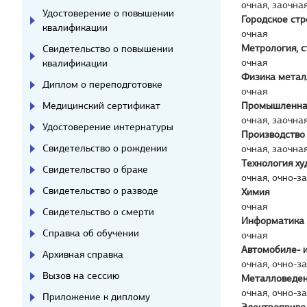
очная, заочна
Удостоверение о повышении
Городское стр
квалификации
очная
Метрология, 
Свидетельство о повышении
очная
квалификации
Физика метал
Диплом о переподготовке
очная
Медицинский сертификат
Промышленная
очная, заочна
Удостоверение интернатуры
Производство 
Свидетельство о рождении
очная, заочна
Технология х
Свидетельство о браке
очная, очно-з
Свидетельство о разводе
Химия
очная
Свидетельство о смерти
Информатика 
Справка об обучении
очная
Автомобиле- 
Архивная справка
очная, очно-з
Вызов на сессию
Металловеден
очная, очно-з
Приложение к диплому