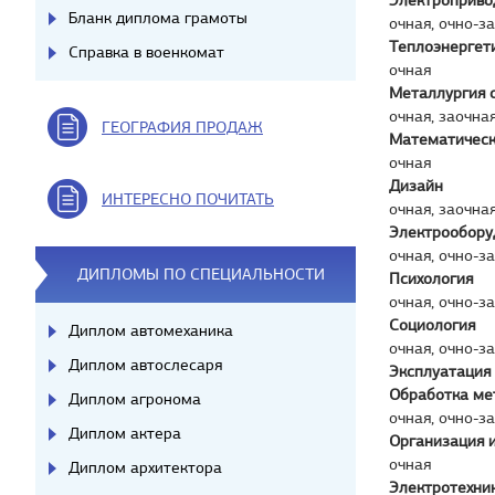
Электроприво
Бланк диплома грамоты
очная, очно-з
Теплоэнергет
Справка в военкомат
очная
Металлургия 
очная, заочна
ГЕОГРАФИЯ ПРОДАЖ
Математическ
очная
Дизайн
ИНТЕРЕСНО ПОЧИТАТЬ
очная, заочна
Электрообору
очная, очно-з
ДИПЛОМЫ ПО СПЕЦИАЛЬНОСТИ
Психология
очная, очно-з
Социология
Диплом автомеханика
очная, очно-з
Диплом автослесаря
Эксплуатация
Обработка ме
Диплом агронома
очная, очно-з
Диплом актера
Организация 
очная
Диплом архитектора
Электротехник