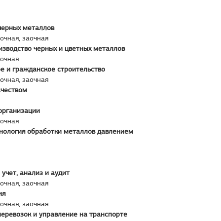
черных металлов
аочная, заочная
изводство черных и цветных металлов
аочная
 и гражданское строительство
аочная, заочная
ачеством
организации
аочная
нология обработки металлов давлением
 учет, анализ и аудит
аочная, заочная
ия
аочная, заочная
еревозок и управление на транспорте