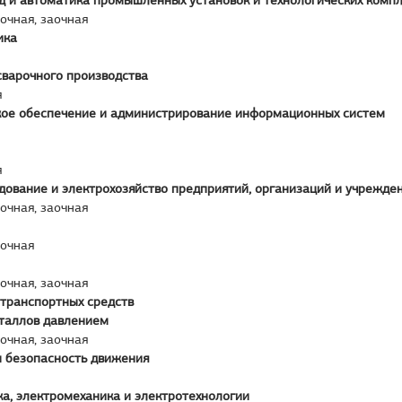
д и автоматика промышленных установок и технологических комп
аочная, заочная
ика
сварочного производства
я
ое обеспечение и администрирование информационных систем
я
дование и электрохозяйство предприятий, организаций и учрежде
аочная, заочная
аочная
аочная, заочная
 транспортных средств
таллов давлением
аочная, заочная
и безопасность движения
а, электромеханика и электротехнологии