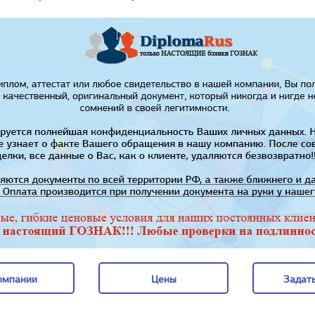
омпании
Цены
Задать
омпании
Цены
Задать