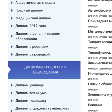
Автоматизиро
Академическая справка
очная
Красный диплом
Автомобили и
очная, очно-з
Медицинский диплом
Прикладная м
Диплом 2017 года
очная
Металлургиче
Диплом о дополнительном
очная, очно-з
образовании
Теплогазосна
Диплом с реестром
очная
Теплофизика,
Диплом с проводкой
очная, очно-з
Химическая т
ДИПЛОМЫ СРЕДНЕСПЕЦ.
очная, заочна
ОБРАЗОВАНИЯ
Инженерное д
очная
Связи с обще
Диплом училища
очная
Диплом техникума
Экономика и 
очная
Диплом колледжа
Реклама
Диплом о среднем техническом
очная