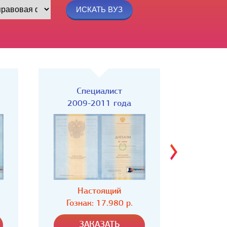
Специалист
Спец
2004-2008 года
Настоящий
Н
Гознак: 16.980 р.
Гозн