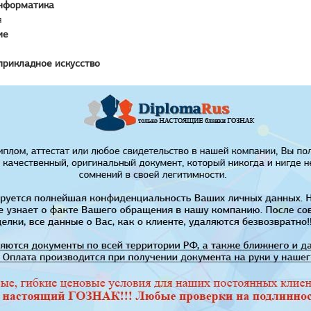
нформатика
я
ие
прикладное искусство