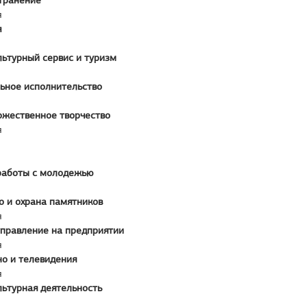
транение
я
я
льтурный сервис и туризм
ьное исполнительство
ожественное творчество
я
работы с молодежью
о и охрана памятников
я
управление на предприятии
я
но и телевидения
я
льтурная деятельность