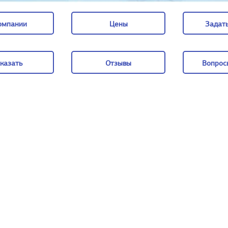
омпании
Цены
Задать
омпании
Цены
Задать
казать
Отзывы
Вопрос
казать
Отзывы
Вопрос