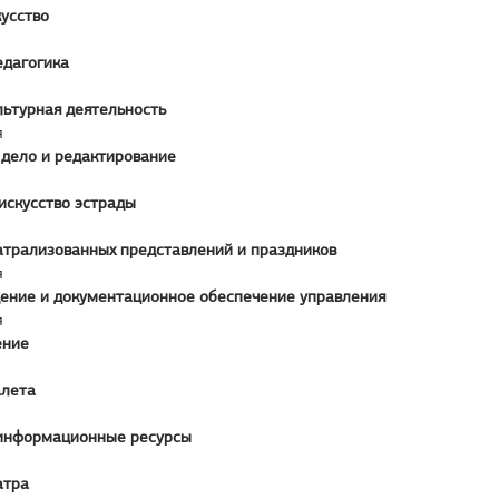
усство
едагогика
льтурная деятельность
я
 дело и редактирование
искусство эстрады
атрализованных представлений и праздников
я
ение и документационное обеспечение управления
я
ение
алета
информационные ресурсы
атра