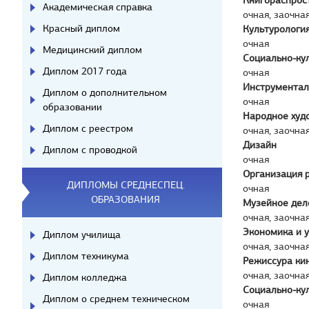
Книгораспрос
Академическая справка
очная, заочна
Красный диплом
Культурологи
очная
Медицинский диплом
Социально-ку
Диплом 2017 года
очная
Инструментал
Диплом о дополнительном
очная
образовании
Народное худ
Диплом с реестром
очная, заочна
Дизайн
Диплом с проводкой
очная
Организация 
ДИПЛОМЫ СРЕДНЕСПЕЦ.
очная
ОБРАЗОВАНИЯ
Музейное дел
очная, заочна
Экономика и 
Диплом училища
очная, заочна
Диплом техникума
Режиссура ки
очная, заочна
Диплом колледжа
Социально-ку
Диплом о среднем техническом
очная