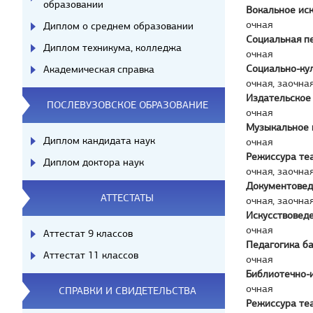
образовании
Вокальное иск
очная
Диплом о среднем образовании
Социальная п
Диплом техникума, колледжа
очная
Социально-ку
Академическая справка
очная, заочна
Издательское
ПОСЛЕВУЗОВСКОЕ ОБРАЗОВАНИЕ
очная
Музыкальное 
Диплом кандидата наук
очная
Режиссура те
Диплом доктора наук
очная, заочна
Документовед
АТТЕСТАТЫ
очная, заочна
Искусствовед
очная
Аттестат 9 классов
Педагогика б
Аттестат 11 классов
очная
Библиотечно-
очная
СПРАВКИ И СВИДЕТЕЛЬСТВА
Режиссура те