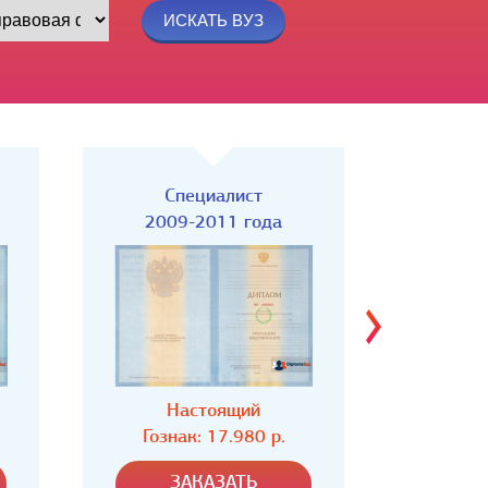
Специалист
Спец
2004-2008 года
Настоящий
Н
Гознак: 16.980 р.
Гозн