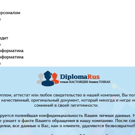
ерсоналом
я
едит
я
нформатика
нформатика
я