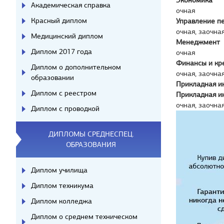
Экономика
Академическая справка
очная
Красный диплом
Управление п
очная, заочна
Медицинский диплом
Менеджмент
Диплом 2017 года
очная
Финансы и кр
Диплом о дополнительном
очная, заочна
образовании
Прикладная и
Диплом с реестром
Прикладная и
очная, заочна
Диплом с проводкой
ДИПЛОМЫ СРЕДНЕСПЕЦ.
ОБРАЗОВАНИЯ
Диплом училища
Диплом техникума
Диплом колледжа
Диплом о среднем техническом