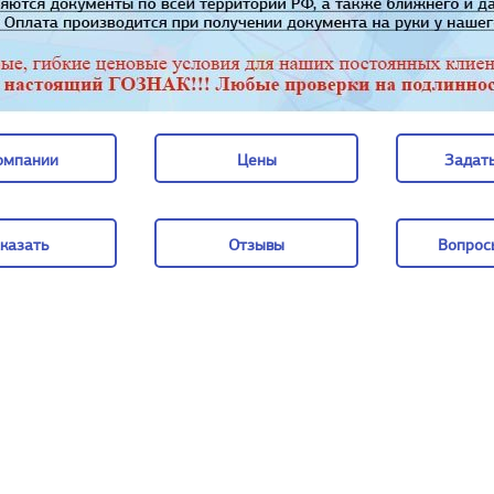
омпании
Цены
Задать
омпании
Цены
Задать
казать
Отзывы
Вопрос
казать
Отзывы
Вопрос