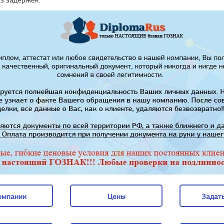
омпании
Цены
Задать
омпании
Цены
Задать