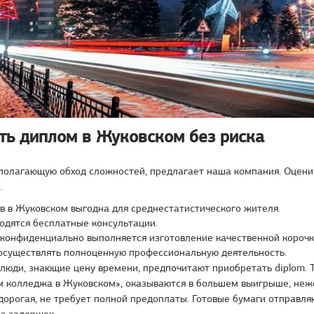
ить диплом в Жуковском без риска
дполагающую обход сложностей, предлагает наша компания. Оцени
.
в в Жуковском выгодна для среднестатистического жителя.
одятся бесплатные консультации.
 конфиденциально выполняется изготовление качественной короч
осуществлять полноценную профессиональную деятельность.
юди, знающие цену времени, предпочитают приобретать diplom. Т
м колледжа в Жуковском», оказываются в большем выигрыше, неж
орогая, не требует полной предоплаты. Готовые бумаги отправля
з задержек.