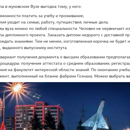
ma в жуковском Вузе выгодна тому, у кого:
зможности платить за учебу и проживание;
емя уходит на семью, работу, путешествия, личные дела.
ы вуза можно по любой специальности. Человек не нервничает из
ты дипломного проекта. Заказать диплом недорого с доставкой пр
ждать знаниями. Тем не менее, изготовленная корочка не будет 
, выданного выпускнику института.
вариант получения документа о высшем образовании предполага
роцедуры: получение аттестата о среднем образовании, регистрац
ния на факультет интересной области знаний. По окончании учеб
мент, выполненный на бланке фабрики Гознака. Можно выбрать в