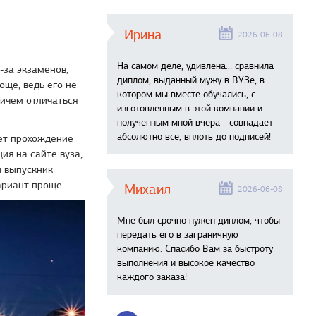
Ирина
2026-06-08
На самом деле, удивлена… сравнила
-за экзаменов,
диплом, выданный мужу в ВУЗе, в
още, ведь его не
котором мы вместе обучались, с
ничем отличаться
изготовленным в этой компании и
полученным мной вчера - совпадает
абсолютно все, вплоть до подписей!
ет прохождение
ия на сайте вуза,
ы выпускник
ариант проще.
Михаил
2026-06-08
Мне был срочно нужен диплом, чтобы
передать его в заграничную
компанию. Спасибо Вам за быстроту
выполнения и высокое качество
каждого заказа!