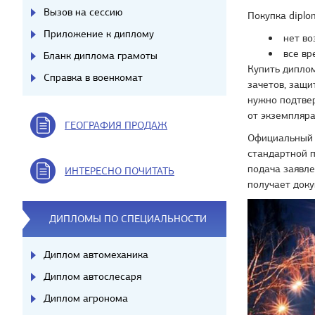
Вызов на сессию
Покупка diplo
Приложение к диплому
нет во
все вр
Бланк диплома грамоты
Купить диплом
Справка в военкомат
зачетов, защи
нужно подтвер
от экземпляра
ГЕОГРАФИЯ ПРОДАЖ
Официальный 
стандартной п
подача заявле
ИНТЕРЕСНО ПОЧИТАТЬ
получает доку
ДИПЛОМЫ ПО СПЕЦИАЛЬНОСТИ
Диплом автомеханика
Диплом автослесаря
Диплом агронома