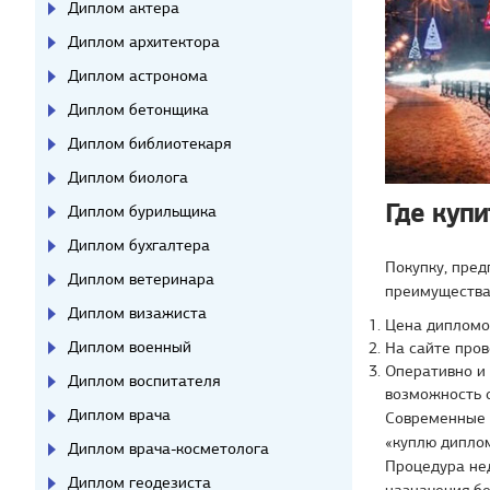
Диплом актера
Диплом архитектора
Диплом астронома
Диплом бетонщика
Диплом библиотекаря
Диплом биолога
Где куп
Диплом бурильщика
Диплом бухгалтера
Покупку, пре
Диплом ветеринара
преимущества
Диплом визажиста
Цена дипломо
Диплом военный
На сайте пров
Оперативно и
Диплом воспитателя
возможность 
Диплом врача
Современные л
«куплю дипло
Диплом врача-косметолога
Процедура нед
Диплом геодезиста
назначения бе