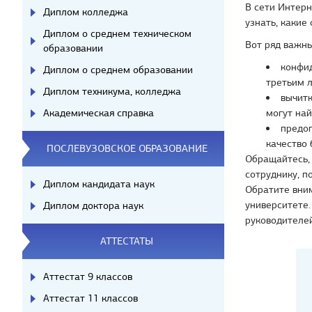
В сети Интерн
Диплом колледжа
узнать, какие
Диплом о среднем техническом
Вот ряд важны
образовании
конфид
Диплом о среднем образовании
третьим 
Диплом техникума, колледжа
вычитк
могут най
Академическая справка
предоп
качество 
ПОСЛЕВУЗОВСКОЕ ОБРАЗОВАНИЕ
Обращайтесь, 
сотруднику, п
Диплом кандидата наук
Обратите вним
университете
Диплом доктора наук
руководителей
АТТЕСТАТЫ
Аттестат 9 классов
Аттестат 11 классов