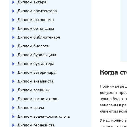
Диплом актера
Диплом архитектора
Диплом астронома
Диплом бетонщика
Диплом библиотекаря
Диплом биолога
Диплом бурильщика
Диплом бухгалтера
Когда с
Диплом ветеринара
Диплом визажиста
Принимая реше
Диплом военный
документ пров
нужно будет п
Диплом воспитателя
занесены в ре
Диплом врача
клиентом комп
Диплом врача-косметолога
У нас можно з
Диплом геодезиста
государствен