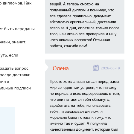
ю дипломов. Как
вещей. А теперь смотрю на
полученный диплом и понимаю, что
все сделала правильно: документ
абсолютно оригинальный, доставили
всего за 4 дня, оплатила только после
ут быть переданы
того, как лично все проверила и ни у
кого никаких вопросов! Отличная
авки, значит,
работа, спасибо вам!
уть, если
Олена
 задать вопрос
2026-06-19
после доставки.
ния в
Просто хотела извиниться перед вами:
мир сегодня так устроен, что никому
альные подписи
не веришь и всех подозреваешь в том,
что они пытаются тебя обмануть,
заработать на тебе, использовать
тебя... и заказывая диплом, я
морально была готова к тому, что
именно так и будет. А получила
качественный документ, который был