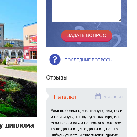
ПОСЛЕДНИЕ ВОПРОСЫ
Отзывы
Наталья
2026-06-20
Ужасно боялась, что «кинут», или, если
и не «кинут», то подсунут халтуру, или
если не «кинут» и не подсунут халтуру,
зу диплома
то не доставят, что доставят, но кто-
нибудь узнает...и еще тысячи других