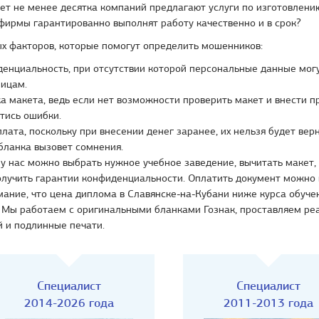
ет не менее десятка компаний предлагают услуги по изготовлени
 фирмы гарантированно выполнят работу качественно и в срок?
х факторов, которые помогут определить мошенников:
енциальность, при отсутствии которой персональные данные мог
лицам.
а макета, ведь если нет возможности проверить макет и внести пр
тись ошибки.
лата, поскольку при внесении денег заранее, их нельзя будет верн
бланка вызовет сомнения.
у нас можно выбрать нужное учебное заведение, вычитать макет,
олучить гарантии конфиденциальности. Оплатить документ можно 
ание, что цена диплома в Славянске-на-Кубани ниже курса обуче
. Мы работаем с оригинальными бланками Гознак, проставляем ре
 и подлинные печати.
Специалист
Специалист
2014-2026 года
2011-2013 года