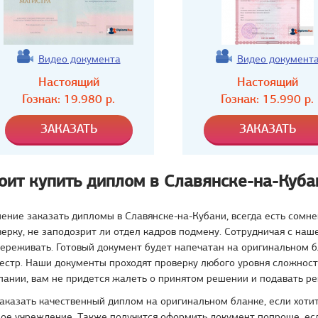
Видео документа
Видео документ
Настоящий
Настоящий
Гознак:
19.980
р.
Гознак:
15.990
р.
тоит купить диплом в Славянске-на-Куба
ние заказать дипломы в Славянске-на-Кубани, всегда есть сомне
ерку, не заподозрит ли отдел кадров подмену. Сотрудничая с наш
ереживать. Готовый документ будет напечатан на оригинальном б
естр. Наши документы проходят проверку любого уровня сложности
ании, вам не придется жалеть о принятом решении и подавать р
аказать качественный диплом на оригинальном бланке, если хотит
ное учреждение. Также получится оформить документ попроще, ес