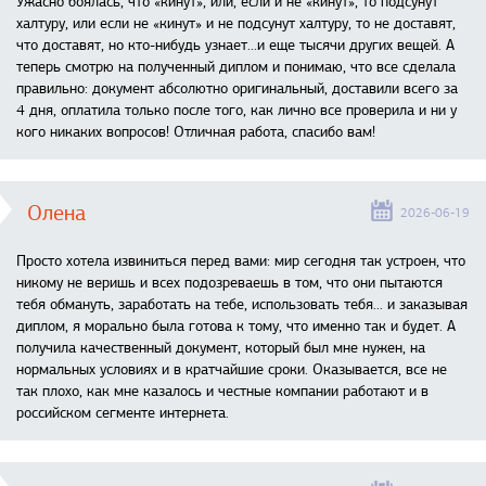
Ужасно боялась, что «кинут», или, если и не «кинут», то подсунут
халтуру, или если не «кинут» и не подсунут халтуру, то не доставят,
что доставят, но кто-нибудь узнает...и еще тысячи других вещей. А
теперь смотрю на полученный диплом и понимаю, что все сделала
правильно: документ абсолютно оригинальный, доставили всего за
4 дня, оплатила только после того, как лично все проверила и ни у
кого никаких вопросов! Отличная работа, спасибо вам!
Олена
2026-06-19
Просто хотела извиниться перед вами: мир сегодня так устроен, что
никому не веришь и всех подозреваешь в том, что они пытаются
тебя обмануть, заработать на тебе, использовать тебя... и заказывая
диплом, я морально была готова к тому, что именно так и будет. А
получила качественный документ, который был мне нужен, на
нормальных условиях и в кратчайшие сроки. Оказывается, все не
так плохо, как мне казалось и честные компании работают и в
российском сегменте интернета.