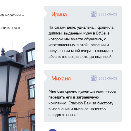
Ирина
2026-06-08
ка корочки –
заниматься
На самом деле, удивлена… сравнила
диплом, выданный мужу в ВУЗе, в
котором мы вместе обучались, с
изготовленным в этой компании и
полученным мной вчера - совпадает
абсолютно все, вплоть до подписей!
Михаил
2026-06-08
Мне был срочно нужен диплом, чтобы
передать его в заграничную
компанию. Спасибо Вам за быстроту
выполнения и высокое качество
каждого заказа!