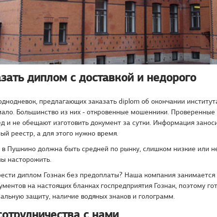
зать диплом с доставкой и недорого
днодневок, предлагающих заказать diplom об окончании института
мало. Большинство из них - откровенные мошенники. Проверенные
д и не обещают изготовить документ за сутки. Информация заноси
ый реестр, а для этого нужно время.
 в Пушкино должна быть средней по рынку, слишком низкие или н
ы насторожить.
рести диплом Гознак без предоплаты? Наша компания занимается
ментов на настоящих бланках госпредприятия Гознак, поэтому го
льную защиту, наличие водяных знаков и голограмм.
сотрудничества с нами