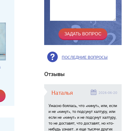
ПОСЛЕДНИЕ ВОПРОСЫ
а
Отзывы
Наталья
2026-06-20
Ужасно боялась, что «кинут», или, если
и не «кинут», то подсунут халтуру, или
если не «кинут» и не подсунут халтуру,
то не доставят, что доставят, но кто-
нибудь узнает...и еще тысячи других