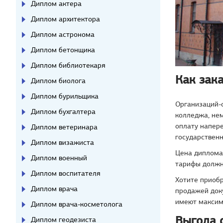
Диплом актера
Диплом архитектора
Диплом астронома
Диплом бетонщика
Диплом библиотекаря
Как зака
Диплом биолога
Диплом бурильщика
Организаций-о
Диплом бухгалтера
колледжа, не
оплату напере
Диплом ветеринара
государственн
Диплом визажиста
Цена диплома
Диплом военный
тарифы должн
Диплом воспитателя
Хотите приоб
Диплом врача
продажей доку
имеют максима
Диплом врача-косметолога
Выгода 
Диплом геодезиста