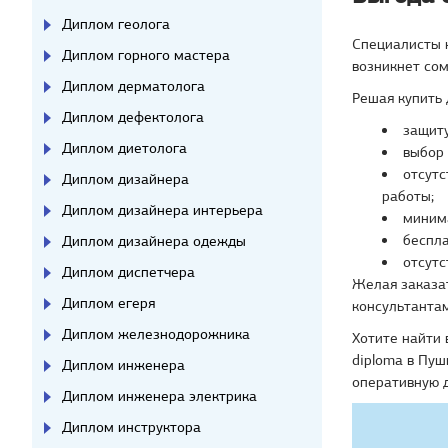
Диплом геолога
Специалисты 
Диплом горного мастера
возникнет сом
Диплом дерматолога
Решая купить 
Диплом дефектолога
защиту
Диплом диетолога
выбор 
отсутс
Диплом дизайнера
работы;
Диплом дизайнера интерьера
минима
беспла
Диплом дизайнера одежды
отсутс
Диплом диспетчера
Желая заказат
Диплом егеря
консультантам
Диплом железнодорожника
Хотите найти 
diploma в Пуш
Диплом инженера
оперативную д
Диплом инженера электрика
Диплом инструктора