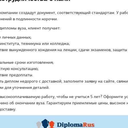
компании создадут документ, соответствующий стандартам. У раб
нений в подлинности корочки.
дипломы вуза, клиент получает:
 личных данных;
института, техникума или колледжа;
твие вынужденного хождения на лекции, сдачи экзаменов, защит
льные сроки изготовления;
тную консультацию;
твие предоплаты.
ь диплом недорого с доставкой, заполните заявку на сайте, свяжи
и для уточнения деталей.
высокооплачиваемую работу, чтобы не учиться 5 лет? Оформите ус
кино об окончании вуза. Гарантируем приемлемые цены, высокое к
оставку.