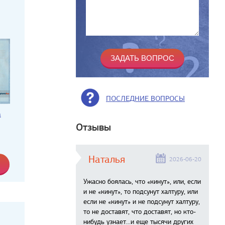
ПОСЛЕДНИЕ ВОПРОСЫ
а
Отзывы
Наталья
2026-06-20
Ужасно боялась, что «кинут», или, если
и не «кинут», то подсунут халтуру, или
если не «кинут» и не подсунут халтуру,
то не доставят, что доставят, но кто-
нибудь узнает...и еще тысячи других