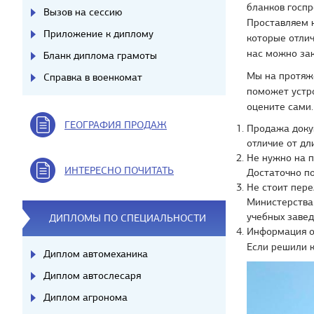
бланков госпр
Вызов на сессию
Проставляем 
Приложение к диплому
которые отлич
нас можно зак
Бланк диплома грамоты
Мы на протяже
Справка в военкомат
поможет устр
оцените сами.
ГЕОГРАФИЯ ПРОДАЖ
Продажа доку
отличие от дл
Не нужно на п
ИНТЕРЕСНО ПОЧИТАТЬ
Достаточно по
Не стоит пере
Министерства 
учебных завед
ДИПЛОМЫ ПО СПЕЦИАЛЬНОСТИ
Информация о
Если решили к
Диплом автомеханика
Диплом автослесаря
Диплом агронома