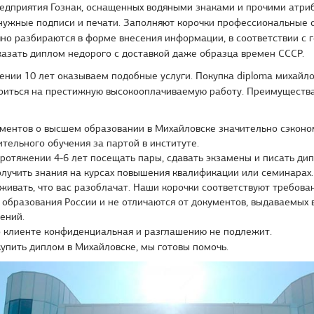
едприятия Гознак, оснащенных водяными знаками и прочими атри
нужные подписи и печати. Заполняют корочки профессиональные 
но разбираются в форме внесения информации, в соответствии с г
азать диплом недорого с доставкой даже образца времен СССР.
нии 10 лет оказываем подобные услуги. Покупка diploma михайло
оиться на престижную высокооплачиваемую работу. Преимущества
ментов о высшем образовании в Михайловске значительно сэконо
ительного обучения за партой в институте.
ротяжении 4-6 лет посещать пары, сдавать экзамены и писать ди
лучить знания на курсах повышения квалификации или семинарах.
живать, что вас разоблачат. Наши корочки соответствуют требова
образования России и не отличаются от документов, выдаваемых
ений.
 клиенте конфиденциальная и разглашению не подлежит.
упить диплом в Михайловске, мы готовы помочь.