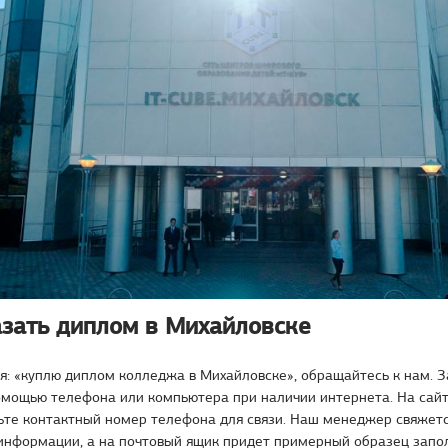
азать диплом в Михайловске
я: «куплю диплом колледжа в Михайловске», обращайтесь к нам. 
омощью телефона или компьютера при наличии интернета. На сайт
ьте контактный номер телефона для связи. Наш менеджер свяжетс
информации, а на почтовый ящик придет примерный образец запо