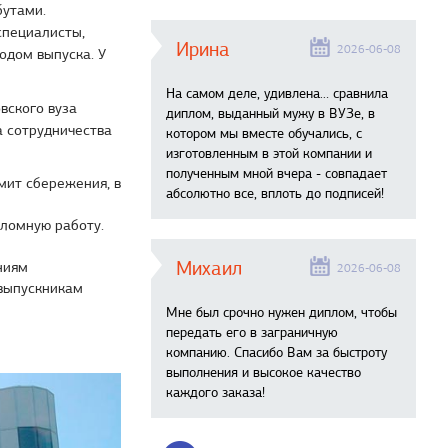
бутами.
специалисты,
Ирина
2026-06-08
одом выпуска. У
На самом деле, удивлена… сравнила
вского вуза
диплом, выданный мужу в ВУЗе, в
 сотрудничества
котором мы вместе обучались, с
изготовленным в этой компании и
полученным мной вчера - совпадает
мит сбережения, в
абсолютно все, вплоть до подписей!
пломную работу.
Михаил
ниям
2026-06-08
 выпускникам
Мне был срочно нужен диплом, чтобы
передать его в заграничную
компанию. Спасибо Вам за быстроту
выполнения и высокое качество
каждого заказа!