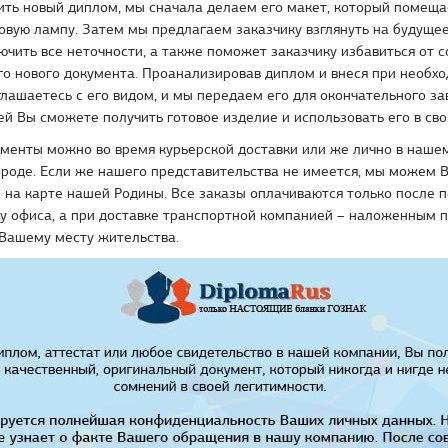
ить новый диплом, мы сначала делаем его макет, который помещ
вую лампу. Затем мы предлагаем заказчику взглянуть на будущее
чить все неточности, а также поможет заказчику избавиться от 
го нового документа. Проанализировав диплом и внеся при необх
глашаетесь с его видом, и мы передаем его для окончательного з
ей Вы сможете получить готовое изделие и использовать его в сво
менты можно во время курьерской доставки или же лично в нашем
городе. Если же нашего представительства не имеется, мы можем 
 на карте нашей Родины. Все заказы оплачиваются только после п
у офиса, а при доставке транспортной компанией – наложенным 
 Вашему месту жительства.