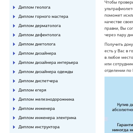
Чтобы провер
Диплом геолога
ультрафиолето
поможет исклю
Диплом горного мастера
качестве свое
Диплом дерматолога
правки, Вы со
через пару дн
Диплом дефектолога
Диплом диетолога
Получить доку
есть у Вас в 
Диплом дизайнера
в любое место
Диплом дизайнера интерьера
или сотрудник
отделении по
Диплом дизайнера одежды
Диплом диспетчера
Диплом егеря
Диплом железнодорожника
Диплом инженера
Диплом инженера электрика
Диплом инструктора