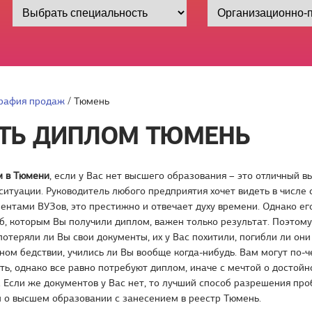
рафия продаж
/
Тюмень
ТЬ ДИПЛОМ ТЮМЕНЬ
м в Тюмени
, если у Вас нет высшего образования – это отличный в
итуации. Руководитель любого предприятия хочет видеть в числе 
ентами ВУЗов, это престижно и отвечает духу времени. Однако ег
б, которым Вы получили диплом, важен только результат. Поэтому
потеряли ли Вы свои документы, их у Вас похитили, погибли ли он
ном бедствии, учились ли Вы вообще когда-нибудь. Вам могут по-
ть, однако все равно потребуют диплом, иначе с мечтой о достой
 Если же документов у Вас нет, то лучший способ разрешения про
 о высшем образовании с занесением в реестр Тюмень.