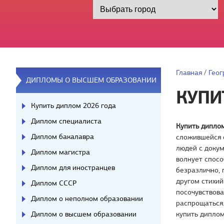
Главная
/
Геог
ДИПЛОМЫ О ВЫСШЕМ ОБРАЗОВАНИИ
КУПИ
Купить диплом 2026 года
Диплом специалиста
Купить дипло
Диплом бакалавра
сложившейся с
людей с докум
Диплом магистра
волнует спосо
Диплом для иностранцев
безразлично, 
другом стихий
Диплом СССР
посочувствова
Диплом о неполном образовании
распрощаться.
Диплом о высшем образовании
купить диплом