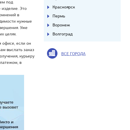
аем под
Красноярск
 изделие. Это
сомнений в
Пермь
одимости нужные
Воронеж
авершения. Уже
их целях.
Волгоград
 офисе, если он
Вам выслать заказ
ВСЕ ГОРОДА
олучения, курьеру
платежом, в