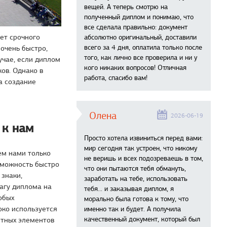
вещей. А теперь смотрю на
полученный диплом и понимаю, что
все сделала правильно: документ
ет срочного
абсолютно оригинальный, доставили
всего за 4 дня, оплатила только после
очень быстро,
того, как лично все проверила и ни у
учае, если диплом
кого никаких вопросов! Отличная
ов. Однако в
работа, спасибо вам!
а создание
Олена
2026-06-19
 к нам
Просто хотела извиниться перед вами:
мир сегодня так устроен, что никому
ем нами только
не веришь и всех подозреваешь в том,
зможность быстро
что они пытаются тебя обмануть,
 знаки,
заработать на тебе, использовать
агу диплома на
тебя... и заказывая диплом, я
обых
морально была готова к тому, что
око используется
именно так и будет. А получила
качественный документ, который был
итных элементов