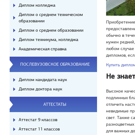
Диплом колледжа
Диплом о среднем техническом
образовании
Приобретение 
предоставлени
Диплом о среднем образовании
обычно в тече
Диплом техникума, колледжа
нужен редкий,
любом случае
Академическая справка
дипломов, есл
ПОСЛЕВУЗОВСКОЕ ОБРАЗОВАНИЕ
Купить дипло
Не знает
Диплом кандидата наук
Диплом доктора наук
Высокое каче
подлинных бл
отличить наст
АТТЕСТАТЫ
невидимые при
свет. Также с
Аттестат 9 классов
разноцветных 
Аттестат 11 классов
для важных до