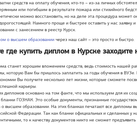
хватки средств на оплату обучения, кто-то – из-за личных обстояте
ерянным или погибшим в результате пожара или стихийного бедст
етически можно восстановить, но на деле эта процедура может о
дорогостоящей. Намного проще и быстрее оставить у нас заявку и
вании с занесением в реестр Курск.
ом о высшем образовании
через наш сайт – это просто и быстро.
е где купить диплом в Курске заходите 
ома станет хорошим вложением средств, ведь стоимость нашей р
ы, которую Вам бы пришлось заплатить за годы обучения в ВУЗе.
кономии Вы получите несколько лет жизни, которые сможете посв
успешной карьеры.
х дипломов основано на том факте, что мы используем для их соз
 бланки ГОЗНАК. Это особые документы, признанные государством
 о высшем образовании. На этих бланках печатают все дипломы в
сийской Федерации. Так как бланки официальных и сделанных у н
нтичными, то к качеству документов никто не сможет предъявить