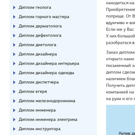
находиться на
Диплом геолога
Приобретение
поприще. От В
Диплом горного мастера
вдумчиво и вз
Диплом дерматолога
Если же у Вас
Диплом дефектолога
У них большо
разобраться в
Диплом диетолога
Заказ диплома
Диплом дизайнера
открыто нами
Диплом дизайнера интерьера
письменный за
диплом сделаю
Диплом дизайнера одежды
наличием бла
Диплом диспетчера
Получить дипл
Диплом егеря
компанией на 
на руки и его 
Диплом железнодорожника
Диплом инженера
Диплом инженера электрика
Диплом инструктора