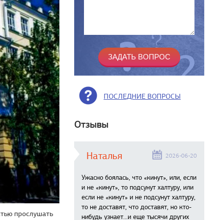
ПОСЛЕДНИЕ ВОПРОСЫ
Отзывы
Наталья
2026-06-20
Ужасно боялась, что «кинут», или, если
и не «кинут», то подсунут халтуру, или
если не «кинут» и не подсунут халтуру,
то не доставят, что доставят, но кто-
стью прослушать
нибудь узнает...и еще тысячи других