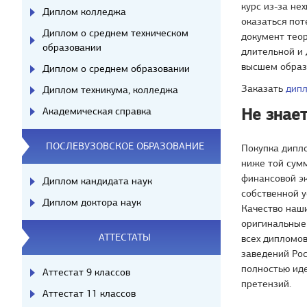
курс из-за не
Диплом колледжа
оказаться пот
Диплом о среднем техническом
документ теор
образовании
длительной и 
высшем образо
Диплом о среднем образовании
Заказать
дипл
Диплом техникума, колледжа
Не знает
Академическая справка
ПОСЛЕВУЗОВСКОЕ ОБРАЗОВАНИЕ
Покупка дипл
ниже той сумм
финансовой э
Диплом кандидата наук
собственной 
Диплом доктора наук
Качество наши
оригинальные
АТТЕСТАТЫ
всех дипломов
заведений Рос
полностью иде
Аттестат 9 классов
претензий.
Аттестат 11 классов