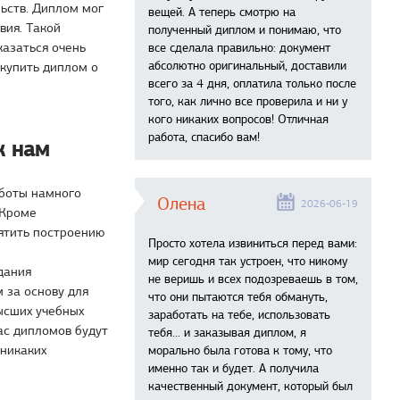
льств. Диплом мог
вещей. А теперь смотрю на
вия. Такой
полученный диплом и понимаю, что
казаться очень
все сделала правильно: документ
абсолютно оригинальный, доставили
 купить диплом о
всего за 4 дня, оплатила только после
того, как лично все проверила и ни у
кого никаких вопросов! Отличная
работа, спасибо вам!
к нам
аботы намного
Олена
2026-06-19
 Кроме
ятить построению
Просто хотела извиниться перед вами:
мир сегодня так устроен, что никому
дания
не веришь и всех подозреваешь в том,
 за основу для
что они пытаются тебя обмануть,
ысших учебных
заработать на тебе, использовать
ас дипломов будут
тебя... и заказывая диплом, я
 никаких
морально была готова к тому, что
именно так и будет. А получила
качественный документ, который был