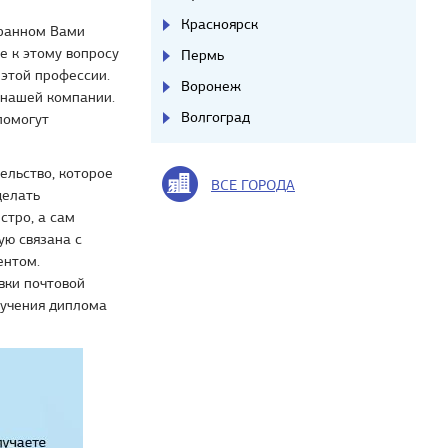
Красноярск
бранном Вами
е к этому вопросу
Пермь
 этой профессии.
Воронеж
 нашей компании.
Волгоград
помогут
ельство, которое
ВСЕ ГОРОДА
делать
стро, а сам
ую связана с
ентом.
вки почтовой
лучения диплома