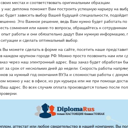
 своих местах и соответствовать оригинальным образцам.
 у нас диплома поможет Вам построить успешную карьеру на вы
ас будет зависеть выбор Вашей будущей специальности, подойдит
вешенно. Это Важное решение, ведь Вам нужно будет работать по
 есть сомнения или какие-то вопросы, обращайтесь к сотрудникам
й опыт работы и они обязательно дадут Вам нужную информацию, 
 ситуации и сделать оптимальный выбор.
 Вы можете сделать в форме на сайте, посетить наше представит
 в каждом крупном городе РФ. Можно просто позвонить нам или с
каз через наш электронный адрес. Ваш заказ будет обработан бы
т за срок от нескольких дней до недели. Скорость работы напрям
нков за нужный год окончания ВУЗа и сложностью работы с докум
ом можно у нас в офисе, из рук курьера или же при помощи доста
Ваш адрес. Во всех случаях оплата производится только после по
проверки.