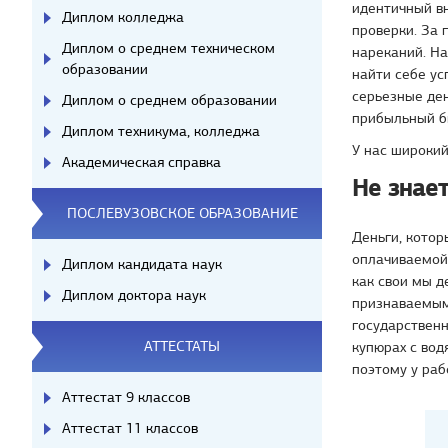
идентичный в
Диплом колледжа
проверки. За 
Диплом о среднем техническом
нареканий. Н
образовании
найти себе ус
серьезные де
Диплом о среднем образовании
прибыльный би
Диплом техникума, колледжа
У нас широки
Академическая справка
Не знает
ПОСЛЕВУЗОВСКОЕ ОБРАЗОВАНИЕ
Деньги, котор
оплачиваемой 
Диплом кандидата наук
как свои мы д
Диплом доктора наук
признаваемым 
государственн
АТТЕСТАТЫ
купюрах с вод
поэтому у раб
Аттестат 9 классов
Аттестат 11 классов