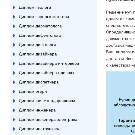
Диплом геолога
Решение купи
Диплом горного мастера
одним из самы
специальности
Диплом дерматолога
Определившис
Диплом дефектолога
документы за 
Диплом диетолога
доставки наши
Ваш диплом п
Диплом дизайнера
доставки Вы о
Диплом дизайнера интерьера
с качеством н
Диплом дизайнера одежды
Диплом диспетчера
Диплом егеря
Диплом железнодорожника
Диплом инженера
Диплом инженера электрика
Диплом инструктора