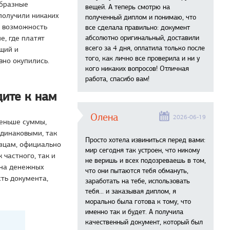
образные
вещей. А теперь смотрю на
получили никаких
полученный диплом и понимаю, что
ю возможность
все сделала правильно: документ
абсолютно оригинальный, доставили
, где платят
всего за 4 дня, оплатила только после
щий и
того, как лично все проверила и ни у
вно окупились.
кого никаких вопросов! Отличная
работа, спасибо вам!
дите к нам
Олена
2026-06-19
меньше суммы,
одинаковыми, так
Просто хотела извиниться перед вами:
азцам, официально
мир сегодня так устроен, что никому
частного, так и
не веришь и всех подозреваешь в том,
 на денежных
что они пытаются тебя обмануть,
ть документа,
заработать на тебе, использовать
тебя... и заказывая диплом, я
морально была готова к тому, что
именно так и будет. А получила
качественный документ, который был