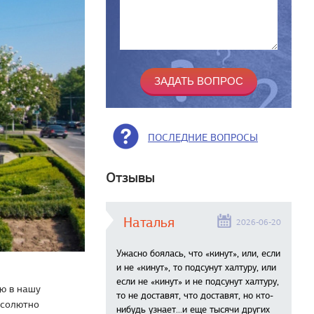
ПОСЛЕДНИЕ ВОПРОСЫ
Отзывы
Наталья
2026-06-20
Ужасно боялась, что «кинут», или, если
и не «кинут», то подсунут халтуру, или
если не «кинут» и не подсунут халтуру,
ю в нашу
то не доставят, что доставят, но кто-
бсолютно
нибудь узнает...и еще тысячи других