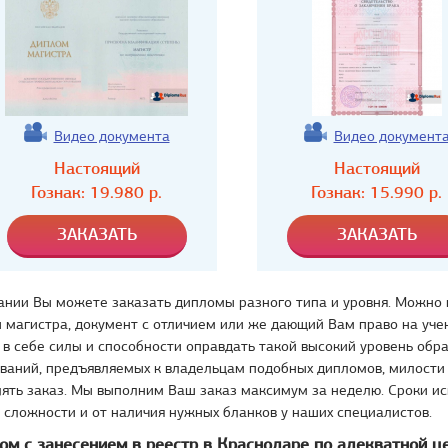
Видео документа
Видео документ
Настоящий
Настоящий
Гознак:
19.980
р.
Гознак:
15.990
р.
ании Вы можете заказать дипломы разного типа и уровня. Можно
 магистра, документ с отличием или же дающий Вам право на учен
 в себе силы и способности оправдать такой высокий уровень обр
ований, предъявляемых к владельцам подобных дипломов, милости
ять заказ. Мы выполним Ваш заказ максимум за неделю. Сроки и
о сложности и от наличия нужных бланков у наших специалистов.
ом с занесением в реестр в Краснодаре по адекватной ц