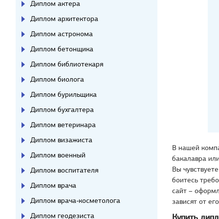
Диплом актера
Диплом архитектора
Диплом астронома
Диплом бетонщика
Диплом библиотекаря
Диплом биолога
Диплом бурильщика
Диплом бухгалтера
Диплом ветеринара
Диплом визажиста
В нашей комп
Диплом военный
бакалавра или
Вы чувствуете
Диплом воспитателя
боитесь треб
Диплом врача
сайт – оформл
Диплом врача-косметолога
зависят от ег
Диплом геодезиста
Купить дипл