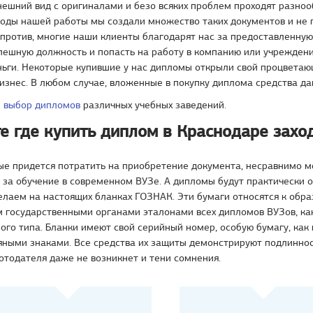
нешний вид с оригиналами и безо всяких проблем проходят разно
годы нашей работы мы создали множество таких документов и не 
апротив, многие наши клиенты благодарят нас за предоставленну
пешную должность и попасть на работу в компанию или учреждение
ньги. Некоторые купившие у нас дипломы открыли свой процветаю
знес. В любом случае, вложенные в покупку диплома средства да
й
выбор дипломов
различных учебных заведений.
е где купить диплом в Краснодаре захо
ые придется потратить на приобретение документа, несравнимо 
за обучение в современном ВУЗе. А дипломы будут практически 
елаем на настоящих бланках ГОЗНАК. Эти бумаги относятся к обр
государственными органами эталонами всех дипломов ВУЗов, как 
ого типа. Бланки имеют свой серийный номер, особую бумагу, как
яными знаками. Все средства их защиты демонстрируют подлиннос
отодателя даже не возникнет и тени сомнения.