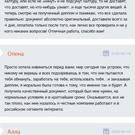
халтуру, или если не «кинут» и не подсунут халтуру, то не доставят,
что доставят, но кто-нибудь узнает...и еще тысячи других вещей. А
теперь смотрю на полученный диплом и понимаю, что все сделала
правильно: документ абсолютно оригинальный, доставили всего за
4 дня, оплатила только после того, как лично все проверила и ни у
кого никаких вопросов! Отличная работа, спасибо вам!
Олена
2026-06-19
Просто хотела извиниться перед вами: мир сегодня так устроен, что
никому не веришь и всех подозреваешь в том, что они пытаются
тебя обмануть, заработать на тебе, использовать тебя... и заказывая
диплом, я морально была готова к тому, что именно так и будет. А
получила качественный документ, который был мне нужен, на
нормальных условиях и в кратчайшие сроки. Оказывается, все не
так плохо, как мне казалось и честные компании работают и в
российском сегменте интернета.
Алла
2026-06-16