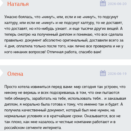
Наталья
2026-06-20
Ужасно боялась, что «кинут», или, если и не «кинут», то подсунут
халтуру, или если не «кинут» и не подсунут халтуру, то не доставят,
что доставят, но кто-нибудь узнает...и еще тысячи других вещей. А
теперь смотрю на полученный диплом и понимаю, что все сделала
правильно: документ абсолютно оригинальный, доставили всего за
4 дня, оплатила только после того, как лично все проверила и ни у
кого никаких вопросов! Отличная работа, спасибо вам!
Олена
2026-06-19
Просто хотела извиниться перед вами: мир сегодня так устроен, что
никому не веришь и всех подозреваешь в том, что они пытаются
тебя обмануть, заработать на тебе, использовать тебя... и заказывая
диплом, я морально была готова к тому, что именно так и будет. А
получила качественный документ, который был мне нужен, на
нормальных условиях и в кратчайшие сроки. Оказывается, все не
так плохо, как мне казалось и честные компании работают и в
российском сегменте интернета.