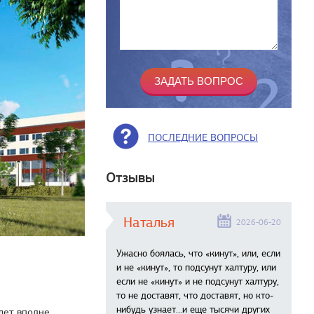
ПОСЛЕДНИЕ ВОПРОСЫ
Отзывы
Наталья
2026-06-20
Ужасно боялась, что «кинут», или, если
и не «кинут», то подсунут халтуру, или
если не «кинут» и не подсунут халтуру,
то не доставят, что доставят, но кто-
нибудь узнает...и еще тысячи других
удет вполне