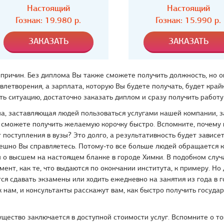
Настоящий
Настоящий
Гознак:
19.980
р.
Гознак:
15.990
р.
 причин. Без диплома Вы также сможете получить должность, но о
влетворения, а зарплата, которую Вы будете получать, будет край
ь ситуацию, достаточно заказать диплом и сразу получить работу
а, заставляющая людей пользоваться услугами нашей компании, з
 сможете получить желаемую корочку быстро. Вспомните, почему
 поступления в вузы? Это долго, а результативность будет зависет
ешно Вы справляетесь. Потому-то все больше людей обращается к
 о высшем на настоящем бланке в городе Химки. В подобном случ
мент, как те, что выдаются по окончании института, к примеру. Но
ся сдавать экзамены или ходить ежедневно на занятия из года в г
 нам, и консультанты расскажут вам, как быстро получить госуд
щество заключается в доступной стоимости услуг. Вспомните о то