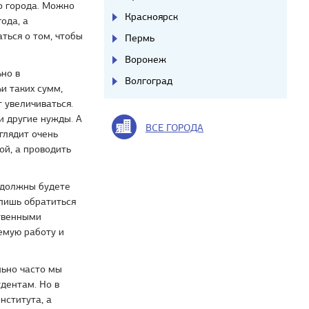
о города. Можно
Красноярск
ода, а
ться о том, чтобы
Пермь
Воронеж
но в
Волгоград
и таких сумм,
т увеличиваться.
и другие нужды. А
ВСЕ ГОРОДА
глядит очень
ой, а проводить
 должны будете
лишь обратиться
твенными
емую работу и
льно часто мы
дентам. Но в
нститута, а