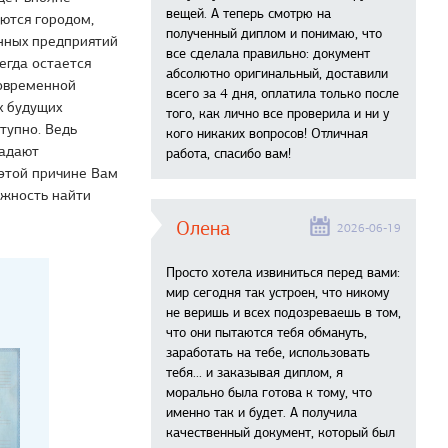
вещей. А теперь смотрю на
ются городом,
полученный диплом и понимаю, что
енных предприятий
все сделала правильно: документ
егда остается
абсолютно оригинальный, доставили
современной
всего за 4 дня, оплатила только после
х будущих
того, как лично все проверила и ни у
тупно. Ведь
кого никаких вопросов! Отличная
ладают
работа, спасибо вам!
этой причине Вам
ожность найти
Олена
2026-06-19
Просто хотела извиниться перед вами:
мир сегодня так устроен, что никому
не веришь и всех подозреваешь в том,
что они пытаются тебя обмануть,
заработать на тебе, использовать
тебя... и заказывая диплом, я
морально была готова к тому, что
именно так и будет. А получила
качественный документ, который был