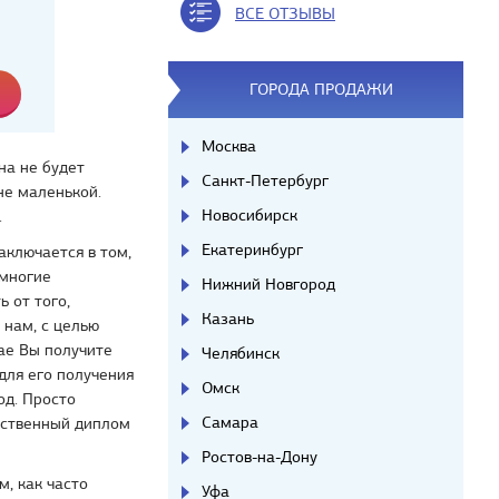
ВСЕ ОТЗЫВЫ
ГОРОДА ПРОДАЖИ
Москва
на не будет
Санкт-Петербург
не маленькой.
Новосибирск
.
Екатеринбург
аключается в том,
 многие
Нижний Новгород
ь от того,
Казань
 нам, с целью
ае Вы получите
Челябинск
 для его получения
Омск
од. Просто
Самара
арственный диплом
Ростов-на-Дону
м, как часто
Уфа