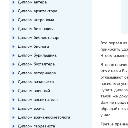
Диплом актера
Диплом архитектора
Диплом астронома
Диплом бетонщика
Диплом библиотекаря
Это первая из
Диплом биолога
приносить удо
Диплом бурильщика
Чтобы изменит
Диплом бухгалтера
Вторая причин
что с нами Вы
Диплом ветеринара
отказывают от
Диплом визажиста
насколько усп
купить диплом
Диплом военный
такой же доку
Диплом воспитателя
Вам не придет
Диплом врача
обращайтесь к
у нас.
Диплом врача-косметолога
Третье преиму
Диплом геодезиста