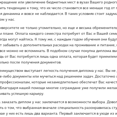
окращение или увеличение бюджетных мест в вузах Вашего родног
ить тенденцию к тому, что их число становится все меньше год от г
 динамика и вовсе не наблюдается. В таких условиях стоит задума
ом у нас.
иверситете не только утомительно, но еще и весьма обременитель
 плане. Оплата каждого семестра потребует от Вас и Вашей семь
егда могут найтись. К тому же, с каждым годом обучения они буду
т забывать о дополнительных расходах на проживание и питание, 
овсе можно не вспоминать. В подобном случае покупка диплома вы
дь от Вас потребуется лишь одна оплата, которая будет приемлем
олько после получения документов.
еимуществом выступает легкость получения диплома у нас. Вы не
е-либо документы или мучиться над решением задач. Достаточно 
 профессионалам, которые незамедлительно обеспечат Вас качес
 Благодаря нашей помощи многие сограждане уже получили жела
ивать успешную карьеру.
 заказать диплом у нас заключается в возможности выбора. Дово
 о том, что выбранная вначале специальность разонравилась сту
ае у них есть лишь два варианта. Первый заключается в уходе из и