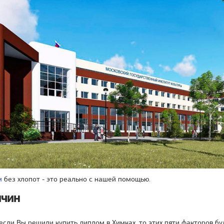
м
без хлопот - это реально с нашей помощью.
ичин
 если Вы решили купить диплом в Химках, то этих пяти факторов б