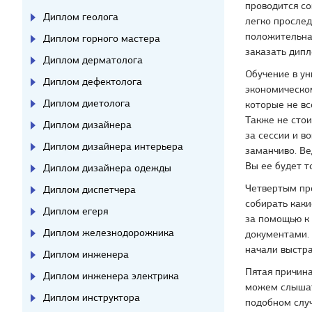
проводится с
Диплом геолога
легко прослед
положительная
Диплом горного мастера
заказать дипл
Диплом дерматолога
Обучение в ун
Диплом дефектолога
экономическом
Диплом диетолога
которые не вс
Также не стои
Диплом дизайнера
за сессии и в
Диплом дизайнера интерьера
заманчиво. Ве
Вы ее будет т
Диплом дизайнера одежды
Четвертым пр
Диплом диспетчера
собирать каки
Диплом егеря
за помощью к
Диплом железнодорожника
документами.
начали выстра
Диплом инженера
Пятая причина
Диплом инженера электрика
можем слышать
Диплом инструктора
подобном случ