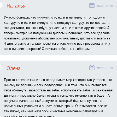
Наталья
2026-06-20
Ужасно боялась, что «кинут», или, если и не «кинут», то подсунут
халтуру, или если не «кинут» и не подсунут халтуру, то не доставят,
что доставят, но кто-нибудь узнает...и еще тысячи других вещей. А
теперь смотрю на полученный диплом и понимаю, что все сделала
правильно: документ абсолютно оригинальный, доставили всего за
4 дня, оплатила только после того, как лично все проверила и ни у
кого никаких вопросов! Отличная работа, спасибо вам!
Олена
2026-06-19
Просто хотела извиниться перед вами: мир сегодня так устроен, что
никому не веришь и всех подозреваешь в том, что они пытаются
тебя обмануть, заработать на тебе, использовать тебя... и заказывая
диплом, я морально была готова к тому, что именно так и будет. А
получила качественный документ, который был мне нужен, на
нормальных условиях и в кратчайшие сроки. Оказывается, все не
так плохо, как мне казалось и честные компании работают и в
российском сегменте интернета.