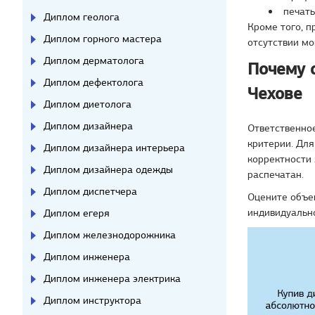
печать
Диплом геолога
Кроме того, п
Диплом горного мастера
отсутствии мо
Диплом дерматолога
Почему 
Диплом дефектолога
Чехове
Диплом диетолога
Диплом дизайнера
Ответственное
критерии. Для
Диплом дизайнера интерьера
корректности 
Диплом дизайнера одежды
распечатан.
Диплом диспетчера
Оцените объе
индивидуально
Диплом егеря
Диплом железнодорожника
Диплом инженера
Диплом инженера электрика
Диплом инструктора