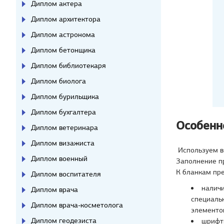
Диплом актера
Диплом архитектора
Диплом астронома
Диплом бетонщика
Диплом библиотекаря
Диплом биолога
Диплом бурильщика
Диплом бухгалтера
Особенн
Диплом ветеринара
Диплом визажиста
Используем в
Диплом военный
Заполнение п
К бланкам пр
Диплом воспитателя
наличи
Диплом врача
специальн
Диплом врача-косметолога
элементов
Диплом геодезиста
шрифты