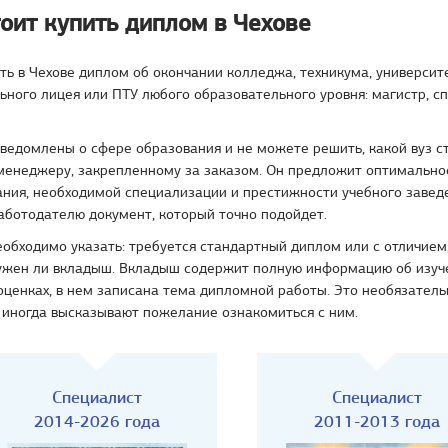
оит купить диплом в Чехове
ь в Чехове диплом об окончании колледжа, техникума, университ
ного лицея или ПТУ любого образовательного уровня: магистр, сп
ведомлены о сфере образования и не можете решить, какой вуз ст
менеджеру, закрепленному за заказом. Он предложит оптимально
ания, необходимой специализации и престижности учебного завед
аботодателю документ, который точно подойдет.
еобходимо указать: требуется стандартный диплом или с отличием
нужен ли вкладыш. Вкладыш содержит полную информацию об изуч
оценках, в нем записана тема дипломной работы. Это необязатель
 иногда высказывают пожелание ознакомиться с ним.
Специалист
Специалист
2014-2026 года
2011-2013 года