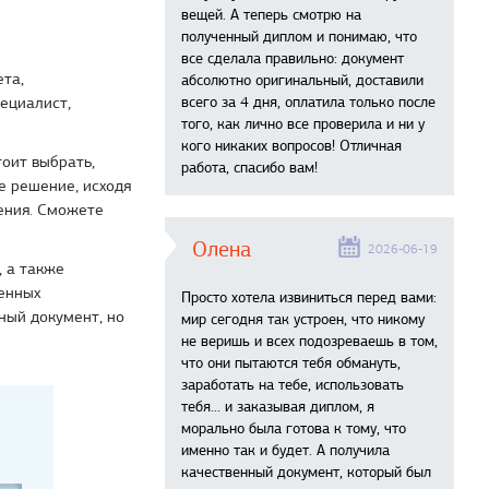
вещей. А теперь смотрю на
полученный диплом и понимаю, что
все сделала правильно: документ
ета,
абсолютно оригинальный, доставили
ециалист,
всего за 4 дня, оплатила только после
того, как лично все проверила и ни у
кого никаких вопросов! Отличная
оит выбрать,
работа, спасибо вам!
е решение, исходя
ения. Сможете
Олена
2026-06-19
, а также
енных
Просто хотела извиниться перед вами:
ный документ, но
мир сегодня так устроен, что никому
не веришь и всех подозреваешь в том,
что они пытаются тебя обмануть,
заработать на тебе, использовать
тебя... и заказывая диплом, я
морально была готова к тому, что
именно так и будет. А получила
качественный документ, который был