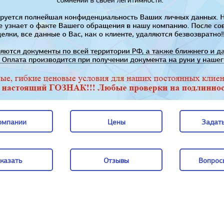
омпании
Цены
Задать
омпании
Цены
Задать
казать
Отзывы
Вопрос
казать
Отзывы
Вопрос