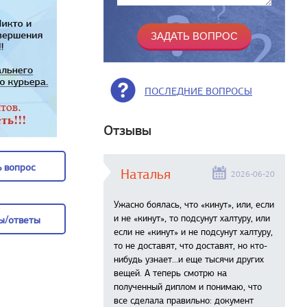
ПОСЛЕДНИЕ ВОПРОСЫ
Отзывы
 вопрос
Наталья
2026-06-20
 вопрос
Ужасно боялась, что «кинут», или, если
и не «кинут», то подсунут халтуру, или
ы/ответы
если не «кинут» и не подсунут халтуру,
то не доставят, что доставят, но кто-
ы/ответы
нибудь узнает...и еще тысячи других
вещей. А теперь смотрю на
полученный диплом и понимаю, что
все сделала правильно: документ