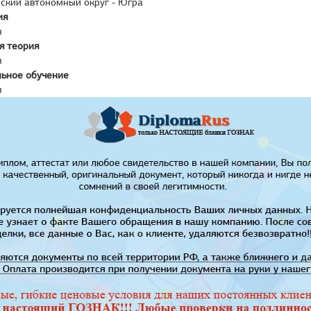
ский автономный округ - Югра
ия
я
я теория
я
ьное обучение
я