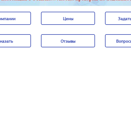
омпании
Цены
Задать
омпании
Цены
Задать
казать
Отзывы
Вопрос
казать
Отзывы
Вопрос