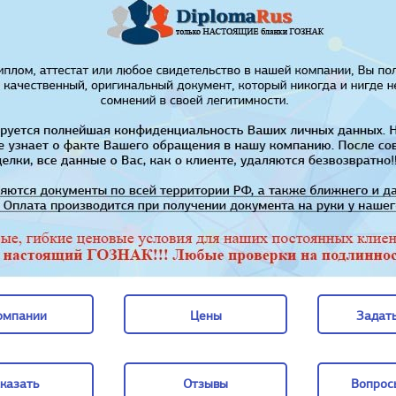
омпании
Цены
Задать
омпании
Цены
Задать
казать
Отзывы
Вопрос