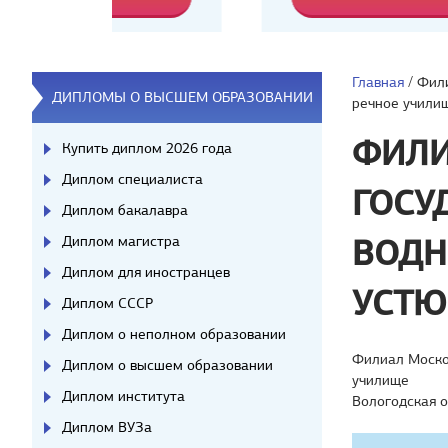
Главная
/
Фили
ДИПЛОМЫ О ВЫСШЕМ ОБРАЗОВАНИИ
речное учили
ФИЛИ
Купить диплом 2026 года
Диплом специалиста
ГОСУ
Диплом бакалавра
Диплом магистра
ВОДН
Диплом для иностранцев
УСТЮ
Диплом СССР
Диплом о неполном образовании
Филиал Моско
Диплом о высшем образовании
училище
Диплом института
Вологодская 
Диплом ВУЗа