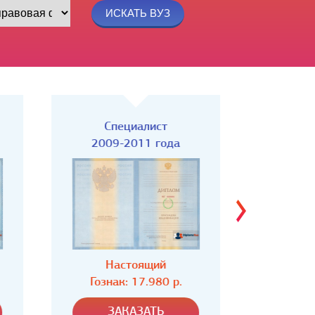
Специалист
Спец
2004-2008 года
Настоящий
Н
Гознак: 16.980 р.
Гозн