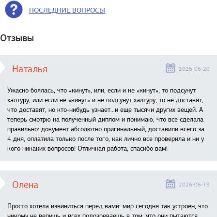
ПОСЛЕДНИЕ ВОПРОСЫ
Отзывы
Наталья
2026-06-20
Ужасно боялась, что «кинут», или, если и не «кинут», то подсунут
халтуру, или если не «кинут» и не подсунут халтуру, то не доставят,
что доставят, но кто-нибудь узнает...и еще тысячи других вещей. А
теперь смотрю на полученный диплом и понимаю, что все сделала
правильно: документ абсолютно оригинальный, доставили всего за
4 дня, оплатила только после того, как лично все проверила и ни у
кого никаких вопросов! Отличная работа, спасибо вам!
Олена
2026-06-19
Просто хотела извиниться перед вами: мир сегодня так устроен, что
никому не веришь и всех подозреваешь в том, что они пытаются