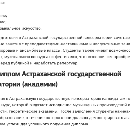
ки;
ние;
ие;
зыкальное искусство.
готовки в Астраханской государственной консерватории сочетаю
е занятия с преподавателями-наставниками и коллективные занят
хоровые и ансамблевые классы. Студенты также имеют возможнос
х, музыкальных конкурсах и фестивалях, что позволяет им приобр
еред публикой и наработать репертуар.
диплом Астраханской государственной
атории (академии)
ния в Астраханскую государственную консерваторию кандидатам н
нкурс, который включает исполнение музыкальных произведений и
сти, теоретические экзамены. После зачисления студенты начина
образование, в течение которого они должны демонстрировать ак
ие успехи для успешного получения диплома.