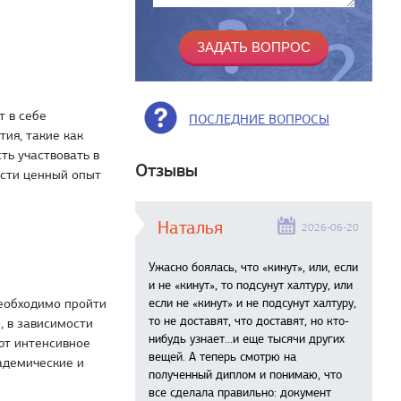
т в себе
ПОСЛЕДНИЕ ВОПРОСЫ
ия, такие как
ть участвовать в
Отзывы
ести ценный опыт
Наталья
2026-06-20
Ужасно боялась, что «кинут», или, если
и не «кинут», то подсунут халтуру, или
еобходимо пройти
если не «кинут» и не подсунут халтуру,
то не доставят, что доставят, но кто-
, в зависимости
нибудь узнает...и еще тысячи других
ют интенсивное
вещей. А теперь смотрю на
адемические и
полученный диплом и понимаю, что
все сделала правильно: документ