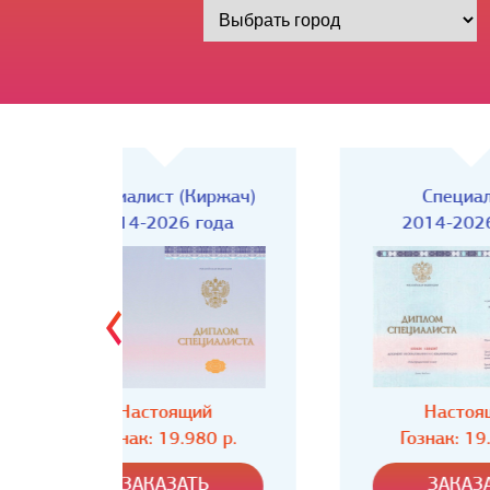
Киржач)
Специалист
года
2014-2026 года
ий
Настоящий
80 р.
Гознак: 19.980 р.