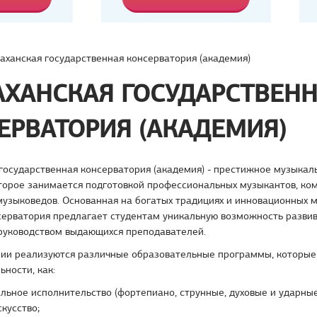
аханская государственная консерватория (академия)
АХАНСКАЯ ГОСУДАРСТВЕН
ЕРВАТОРИЯ (АКАДЕМИЯ)
государственная консерватория (академия) - престижное музыкал
торое занимается подготовкой профессиональных музыкантов, ко
узыковедов. Основанная на богатых традициях и инновационных 
серватория предлагает студентам уникальную возможность развив
 руководством выдающихся преподавателей.
рии реализуются различные образовательные программы, которые
ьности, как:
льное исполнительство (фортепиано, струнные, духовые и ударны
скусство;