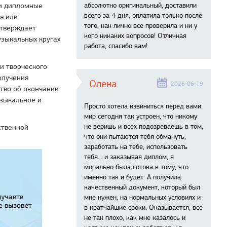
ои дипломные
абсолютно оригинальный, доставили
всего за 4 дня, оплатила только после
я или
того, как лично все проверила и ни у
дтверждает
кого никаких вопросов! Отличная
узыкальных кругах
работа, спасибо вам!
и творческого
олучения
Олена
2026-06-19
тво об окончании
узыкальное и
Просто хотела извиниться перед вами:
мир сегодня так устроен, что никому
не веришь и всех подозреваешь в том,
ственной
что они пытаются тебя обмануть,
заработать на тебе, использовать
тебя... и заказывая диплом, я
морально была готова к тому, что
именно так и будет. А получила
качественный документ, который был
мне нужен, на нормальных условиях и
в кратчайшие сроки. Оказывается, все
не так плохо, как мне казалось и