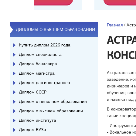
Главная
/
Астр
ДИПЛОМЫ О ВЫСШЕМ ОБРАЗОВАНИИ
АСТР
Купить диплом 2026 года
КОНС
Диплом специалиста
Диплом бакалавра
Астраханская 
Диплом магистра
заведение, ко
Диплом для иностранцев
дирижеров и м
Диплом СССР
обучения, кон
и навыки под
Диплом о неполном образовании
В консервато
Диплом о высшем образовании
такие специал
Диплом института
- Инструмента
Диплом ВУЗа
- Вокальное и