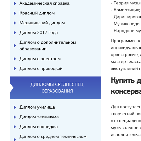
- Теория музы
Академическая справка
- Композиция;
Красный диплом
- Дирижирова
Медицинский диплом
- Музыковеден
- Народное му
Диплом 2017 года
Программы под
Диплом о дополнительном
индивидуальны
образовании
оркестровые, 
Диплом с реестром
мастер-класса
Диплом с проводкой
выступлений п
Купить 
ДИПЛОМЫ СРЕДНЕСПЕЦ.
консерв
ОБРАЗОВАНИЯ
Для поступле
Диплом училища
творческий ко
Диплом техникума
от специально
Диплом колледжа
музыкальное 
исполнительск
Диплом о среднем техническом