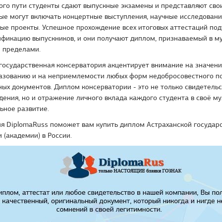
ного пути студенты сдают выпускные экзамены и представляют св
ые могут включать концертные выступления, научные исследовани
ые проекты. Успешное прохождение всех итоговых аттестаций по
фикацию выпускников, и они получают диплом, признаваемый в м
ё пределами.
государственная консерватория акцентирует внимание на значени
разованию и на неприемлемости любых форм недобросовестного п
ых документов. Диплом консерватории - это не только свидетельс
дения, но и отражение личного вклада каждого студента в своё м
ьное развитие.
я DiplomaRuss поможет вам купить диплом Астраханской государ
 (академии) в России.