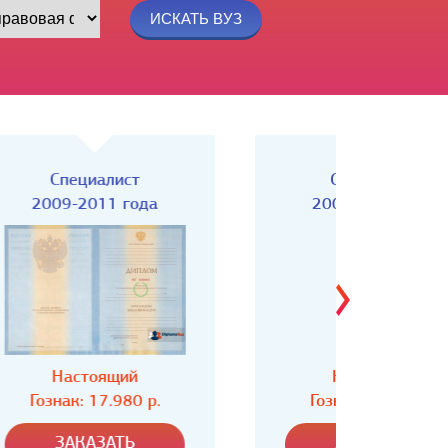
Специалист
Спец
2004-2008 года
Настоящий
Н
Гознак: 16.980 р.
Гозн