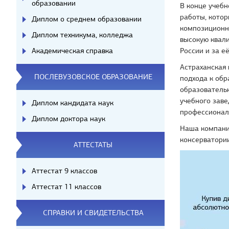
образовании
В конце учеб
работы, котор
Диплом о среднем образовании
композиционн
Диплом техникума, колледжа
высокую квали
Академическая справка
России и за е
Астраханская 
ПОСЛЕВУЗОВСКОЕ ОБРАЗОВАНИЕ
подхода к об
образовательн
учебного заве
Диплом кандидата наук
профессионал
Диплом доктора наук
Наша компани
консерватории
АТТЕСТАТЫ
Аттестат 9 классов
Аттестат 11 классов
СПРАВКИ И СВИДЕТЕЛЬСТВА