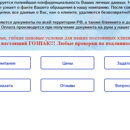
омпании
Цены
Задать
омпании
Цены
Задать
казать
Отзывы
Вопрос
казать
Отзывы
Вопрос